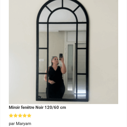
Miroir fenêtre Noir 120/60 cm
Note
5
par Maryam
sur 5