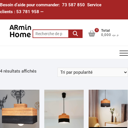
Skip
Besoin d’aide pour commander: 73 587 850 Service
to
clients : 53 781 958 —
content
0
Total
Recherche
0,000 د.ت
pour :
Trié
4 résultats affichés
par
popularité