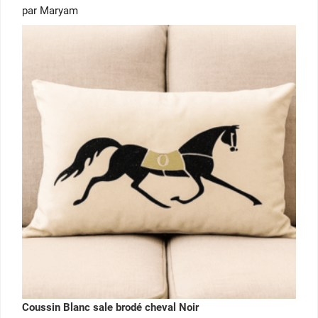
Note
5
par Maryam
sur 5
Coussin Blanc sale brodé cheval Noir