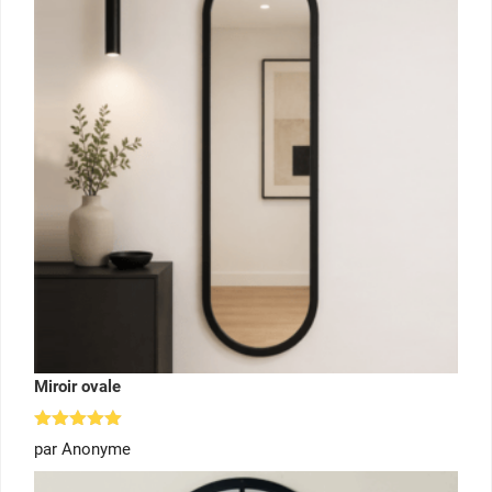
Miroir ovale
Note
5
par Anonyme
sur 5