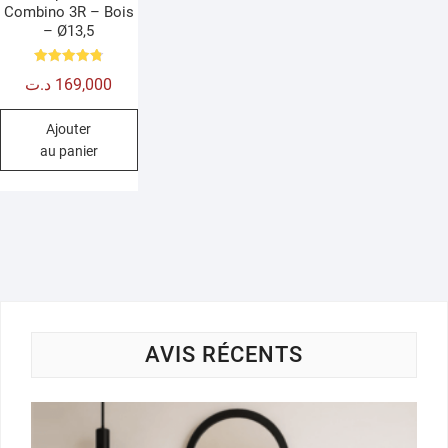
Combino 3R – Bois
– Ø13,5
Note
د.ت
169,000
4.80
sur 5
Ajouter
au panier
AVIS RÉCENTS