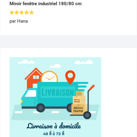
Miroir fenêtre industriel 180/80 cm
Note
5
par Hana
sur 5