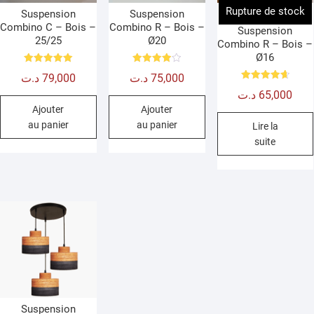
Rupture de stock
Suspension
Suspension
Combino C – Bois –
Combino R – Bois –
Suspension
25/25
Ø20
Combino R – Bois –
Ø16
Note
Note
د.ت
79,000
د.ت
75,000
5.00
4.00
sur 5
sur 5
Note
د.ت
65,000
4.67
sur 5
Ajouter
Ajouter
au panier
au panier
Lire la
suite
Suspension