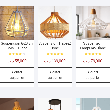
Suspension Ø20 En
Suspension TrapezZ
Suspension
Bois – Blanc
Jonc
LampH45 Blanc
Note
Note
Note
د.ت
55,000
د.ت
139,000
د.ت
79,000
4.00
5.00
5.00
sur 5
sur 5
sur 5
Ajouter
Ajouter
Ajouter
au panier
au panier
au panier