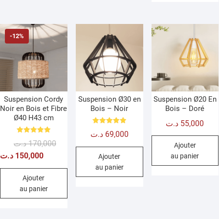
-12%
Suspension Cordy
Suspension Ø30 en
Suspension Ø20 En
Noir en Bois et Fibre
Bois – Noir
Bois – Doré
Ø40 H43 cm
د.ت
55,000
Note
د.ت
69,000
5.00
Note
sur 5
Le
Le
د.ت
170,000
5.00
Ajouter
sur 5
prix
prix
د.ت
150,000
au panier
Ajouter
initial
actuel
au panier
était :
est :
Ajouter
au panier
170,000 د.ت.
150,000 د.ت.