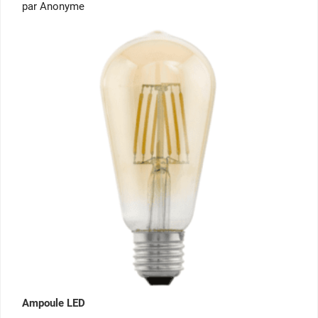
Note
5
par Anonyme
sur 5
Ampoule LED