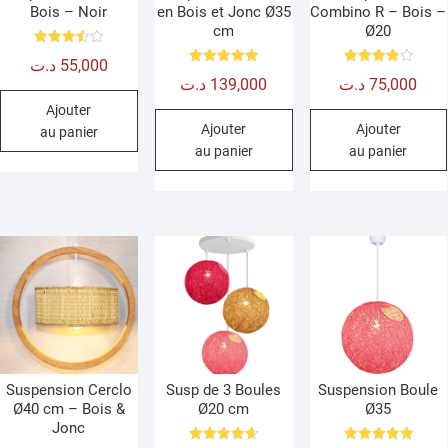
Bois – Noir
en Bois et Jonc Ø35
Combino R – Bois –
cm
Ø20
Note
د.ت
55,000
3.50
Note
Note
sur 5
د.ت
139,000
د.ت
75,000
5.00
4.00
sur 5
sur 5
Ajouter
Ajouter
Ajouter
au panier
au panier
au panier
Suspension Cerclo
Susp de 3 Boules
Suspension Boule
Ø40 cm – Bois &
Ø20 cm
Ø35
Jonc