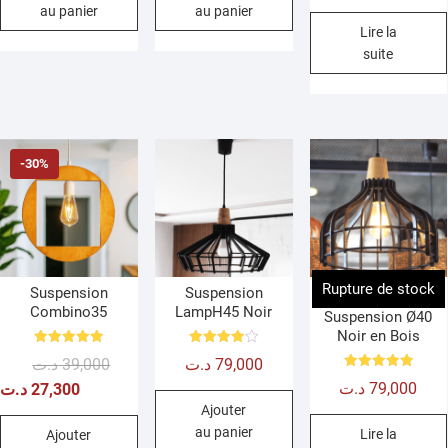
sur 5
au panier
au panier
Lire la
suite
-30%
Rupture de stock
Suspension
Suspension
Combino35
LampH45 Noir
Suspension Ø40
Noir en Bois
Note
Note
Le
Le
د.ت
39,000
د.ت
79,000
5.00
4.00
sur 5
sur 5
Note
prix
prix
د.ت
79,000
د.ت
27,300
5.00
sur 5
Ajouter
initial
actuel
au panier
Lire la
était :
est :
Ajouter