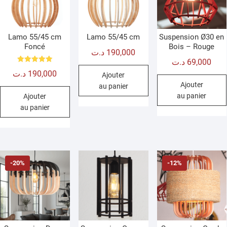
Lamo 55/45 cm
Lamo 55/45 cm
Suspension Ø30 en
Foncé
Bois – Rouge
د.ت
190,000
د.ت
69,000
Note
د.ت
190,000
5.00
Ajouter
sur 5
Ajouter
au panier
au panier
Ajouter
au panier
-20%
-12%