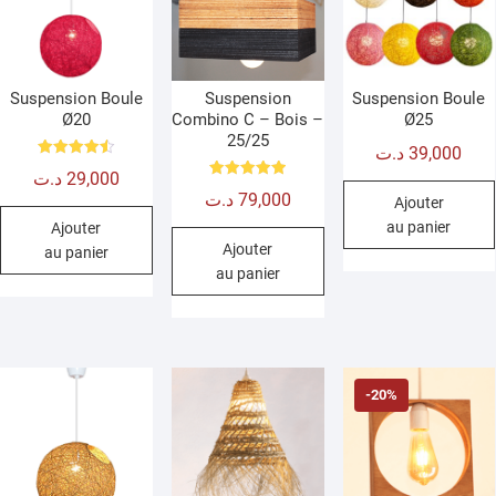
Suspension Boule
Suspension
Suspension Boule
Ø20
Combino C – Bois –
Ø25
25/25
د.ت
39,000
Note
د.ت
29,000
4.50
Note
sur 5
د.ت
79,000
5.00
Ajouter
sur 5
au panier
Ajouter
Ajouter
au panier
au panier
-20%