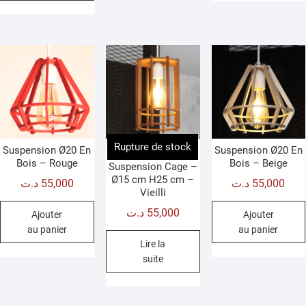
Rupture de stock
Suspension Ø20 En
Suspension Ø20 En
Bois – Rouge
Bois – Beige
Suspension Cage –
Ø15 cm H25 cm –
د.ت
55,000
د.ت
55,000
Vieilli
د.ت
55,000
Ajouter
Ajouter
au panier
au panier
Lire la
suite