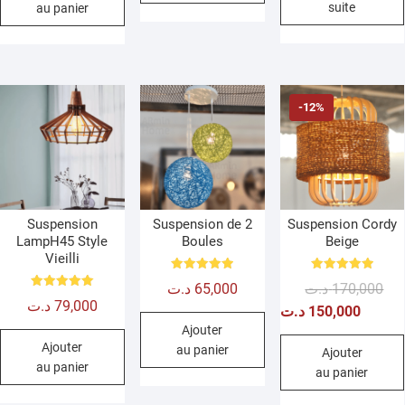
suite
au panier
39,000 د.ت.
27,300 د.ت.
-12%
Suspension
Suspension de 2
Suspension Cordy
LampH45 Style
Boules
Beige
Vieilli
Note
Note
Le
Le
د.ت
65,000
د.ت
170,000
5.00
5.00
Note
sur 5
sur 5
د.ت
79,000
prix
prix
5.00
د.ت
150,000
sur 5
Ajouter
init
act
Ajouter
au panier
étai
est 
Ajouter
au panier
au panier