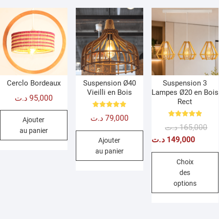
Cerclo Bordeaux
Suspension Ø40
Suspension 3
Vieilli en Bois
Lampes Ø20 en Bois
د.ت
95,000
Rect
Note
د.ت
79,000
5.00
Ajouter
Note
sur 5
Le
Le
د.ت
165,000
5.00
au panier
sur 5
prix
prix
د.ت
149,000
Ajouter
init
act
au panier
étai
est 
Choix
des
options