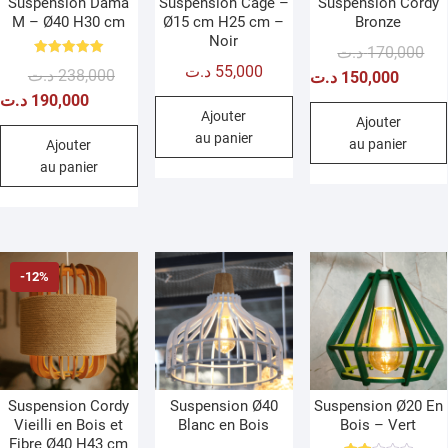
Suspension Dama
Suspension Cage –
Suspension Cordy
M – Ø40 H30 cm
Ø15 cm H25 cm –
Bronze
Noir
Le
Le
د.ت
170,000
Note
د.ت
55,000
Le
Le
د.ت
238,000
prix
prix
د.ت
150,000
5.00
sur 5
prix
prix
init
act
د.ت
190,000
Ajouter
initial
actuel
étai
est 
Ajouter
au panier
au panier
était :
est :
Ajouter
au panier
238,000 د.ت.
190,000 د.ت.
-12%
Suspension Cordy
Suspension Ø40
Suspension Ø20 En
Vieilli en Bois et
Blanc en Bois
Bois – Vert
Fibre Ø40 H43 cm