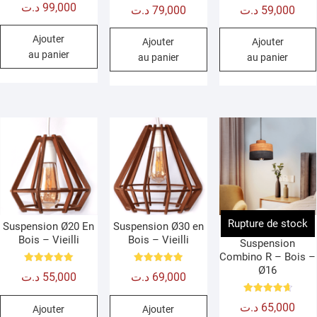
Note
Note
د.ت
99,000
د.ت
79,000
د.ت
59,000
4.67
5.00
sur 5
sur 5
Ajouter
Ajouter
Ajouter
au panier
au panier
au panier
Rupture de stock
Suspension Ø20 En
Suspension Ø30 en
Bois – Vieilli
Bois – Vieilli
Suspension
Combino R – Bois –
Ø16
Note
Note
د.ت
55,000
د.ت
69,000
5.00
5.00
sur 5
sur 5
Note
د.ت
65,000
Ajouter
Ajouter
4.67