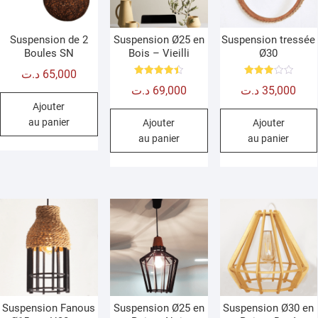
Suspension de 2
Suspension Ø25 en
Suspension tressée
Boules SN
Bois – Vieilli
Ø30
د.ت
65,000
Note
Note
د.ت
69,000
د.ت
35,000
4.50
3.00
sur 5
sur 5
Ajouter
au panier
Ajouter
Ajouter
au panier
au panier
Suspension Fanous
Suspension Ø25 en
Suspension Ø30 en