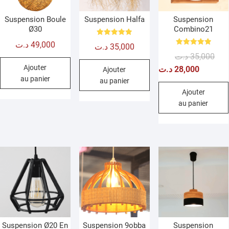
Suspension Boule
Suspension Halfa
Suspension
Ø30
Combino21
Note
د.ت
49,000
د.ت
35,000
5.00
Note
sur 5
Le
Le
د.ت
35,000
5.00
sur 5
prix
prix
Ajouter
د.ت
28,000
Ajouter
au panier
initi
actu
au panier
était
est :
Ajouter
au panier
Suspension Ø20 En
Suspension 9obba
Suspension