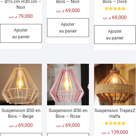
– Ø15 cm H30 cm –
Bois – Noir
Bois – Doré
Noir
د.ت
69,000
Note
د.ت
79,000
د.ت
69,000
5.00
sur 5
Ajouter
Ajouter
au panier
Ajouter
au panier
au panier
Suspension Ø30 en
Suspension Ø30 en
Suspension TrapezZ
Bois – Beige
Bois – Rose
Halfa
د.ت
69,000
د.ت
69,000
Note
د.ت
139,000
5.00