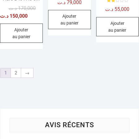
د.ت
79,000
Note
Le
Le
د.ت
170,000
د.ت
55,000
2.00
sur
prix
prix
د.ت
150,000
Ajouter
5
initial
actuel
au panier
Ajouter
était :
est :
Ajouter
au panier
au panier
170,000 د.ت.
150,000 د.ت.
1
2
→
AVIS RÉCENTS