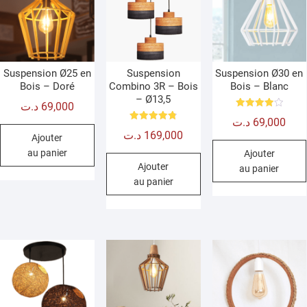
Suspension Ø25 en
Suspension
Suspension Ø30 en
Bois – Doré
Combino 3R – Bois
Bois – Blanc
– Ø13,5
د.ت
69,000
Note
د.ت
69,000
4.00
Note
sur 5
د.ت
169,000
4.80
Ajouter
sur 5
au panier
Ajouter
Ajouter
au panier
au panier