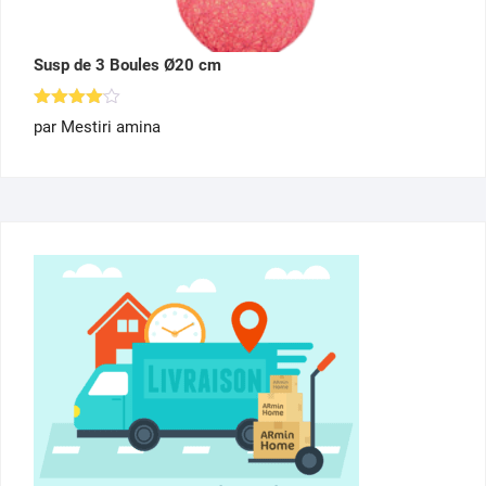
Susp de 3 Boules Ø20 cm
Note
4
par Mestiri amina
sur 5