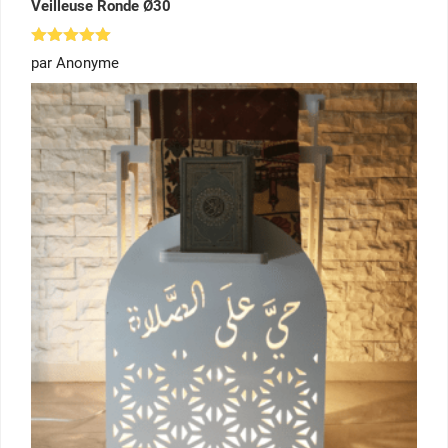
Veilleuse Ronde Ø30
Note
5
par Anonyme
sur 5