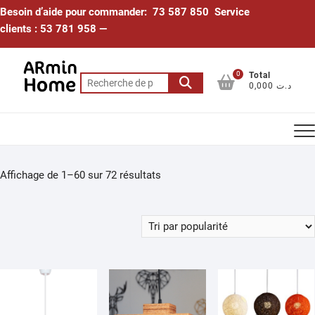
Skip
Besoin d’aide pour commander: 73 587 850 Service
to
clients : 53 781 958 —
content
0
Total
Recherche
0,000 د.ت
pour :
Trié
Affichage de 1–60 sur 72 résultats
par
popularité