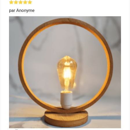
Note
5
par Anonyme
sur 5