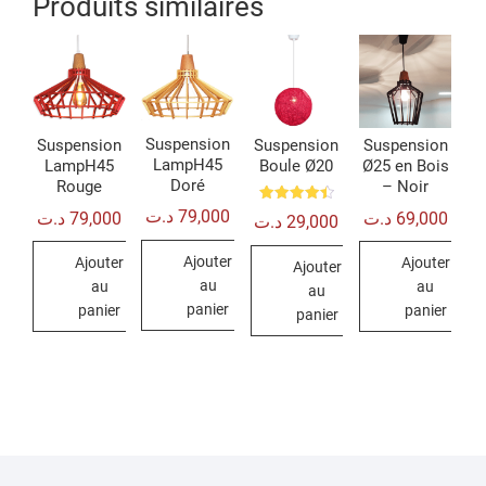
Produits similaires
Suspension
Suspension
Suspension
Suspension
LampH45
LampH45
Boule Ø20
Ø25 en Bois
Doré
Rouge
– Noir
Note
د.ت
79,000
د.ت
79,000
د.ت
69,000
د.ت
29,000
4.50
sur 5
Ajouter
Ajouter
Ajouter
Ajouter
au
au
au
au
panier
panier
panier
panier