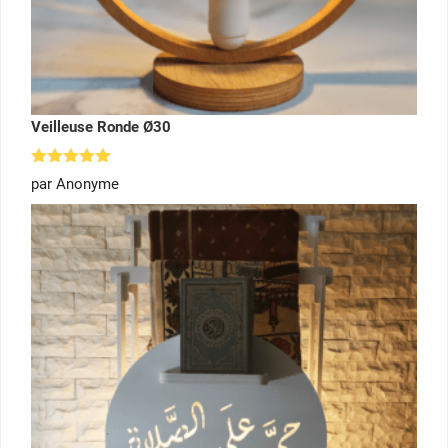
Veilleuse Ronde Ø30
Note
5
par Anonyme
sur 5