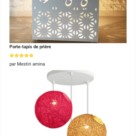
Porte-tapis de prière
Note
5
par Mestiri amina
sur 5