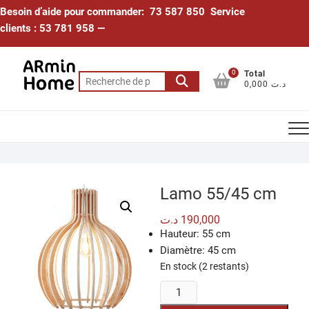
Skip
Besoin d’aide pour commander: 73 587 850 Service
to
clients : 53 781 958 —
content
0
Total
Recherche
0,000 د.ت
pour :
Lamo 55/45 cm
د.ت
190,000
Hauteur: 55 cm
Diamètre: 45 cm
En stock (2 restants)
quantité
de