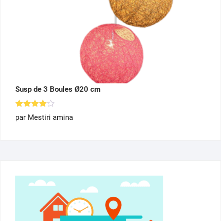
Susp de 3 Boules Ø20 cm
Note
4
par Mestiri amina
sur 5