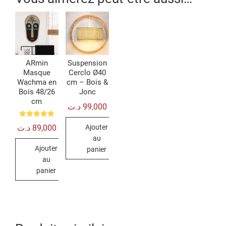
ARmin
Suspension
Masque
Cerclo Ø40
Wachma en
cm – Bois &
Bois 48/26
Jonc
cm
د.ت
99,000
Note
د.ت
89,000
Ajouter
5.00
sur 5
au
Ajouter
panier
au
panier