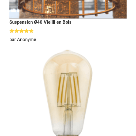
Suspension Ø40 Vieilli en Bois
Note
5
par Anonyme
sur 5