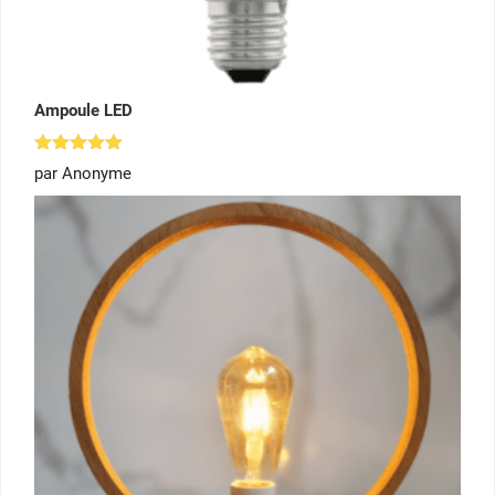
Ampoule LED
Note
5
par Anonyme
sur 5