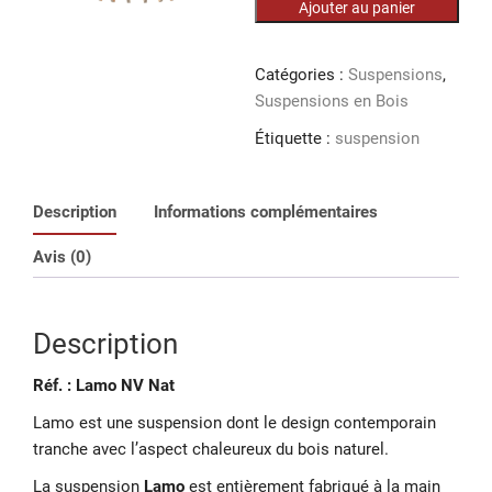
Ajouter au panier
Lamo
55/45
cm
Catégories :
Suspensions
,
Suspensions en Bois
Étiquette :
suspension
Description
Informations complémentaires
Avis (0)
Description
Réf.
: Lamo NV Nat
Lamo est une suspension dont le design contemporain
tranche avec l’aspect chaleureux du bois naturel.
La suspension
Lamo
est entièrement fabriqué à la main