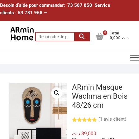
Skip
Besoin d’aide pour commander: 73 587 850 Service
to
clients : 53 781 958 —
content
0
Total
Recherche
0,000 د.ت
pour :
ARmin Masque
Wachma en Bois
48/26 cm
(
1
avis client)
Noté
1
5.00
sur 5
د.ت
89,000
basé sur