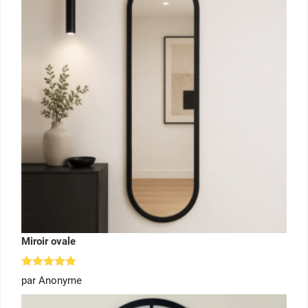
Miroir ovale
Note
5
par Anonyme
sur 5