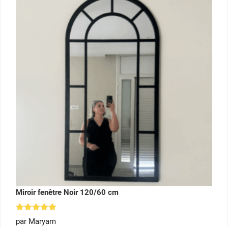
Miroir fenêtre Noir 120/60 cm
Note
5
par Maryam
sur 5