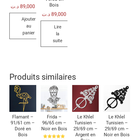
Note
Bois
د.ت
89,000
5.00
sur 5
د.ت
89,000
Ajouter
au
Lire
panier
la
suite
Produits similaires
Flamant –
Frida –
Le Khlel
Le Khlel
91/61 cm –
96/65 cm –
Tunisien –
Tunisien –
Doré en
Noir en Bois
29/69 cm –
29/69 cm –
Bois
Argent en
Noir en Bois