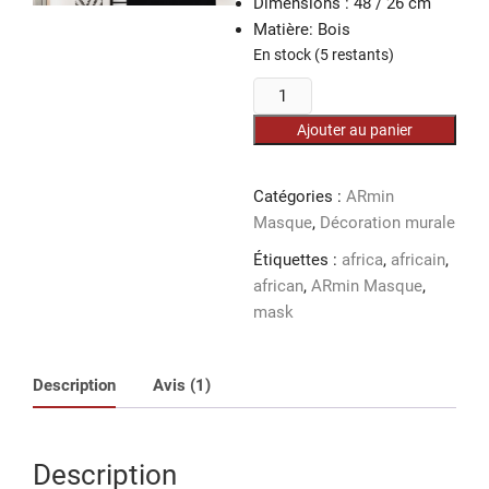
Dimensions : 48 / 26 cm
notation
client
Matière: Bois
En stock (5 restants)
quantité
de
Ajouter au panier
ARmin
Masque
Wachma
Catégories :
ARmin
en
Masque
,
Décoration murale
Bois
Étiquettes :
africa
,
africain
,
48/26
african
,
ARmin Masque
,
cm
mask
Description
Avis (1)
Description