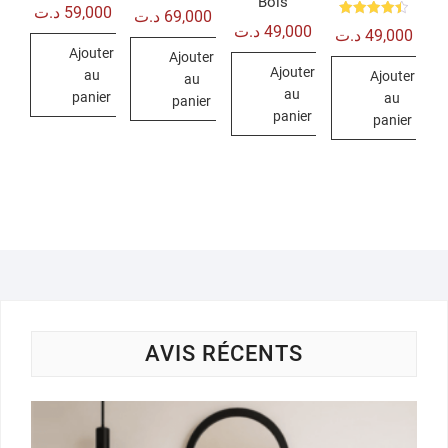
Bois
Note
د.ت
59,000
د.ت
69,000
5.00
Note
د.ت
49,000
sur 5
د.ت
49,000
4.50
sur 5
Ajouter
Ajouter
Ajouter
au
Ajouter
au
au
panier
au
panier
panier
panier
AVIS RÉCENTS