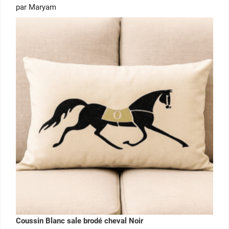
Note
5
par Maryam
sur 5
Coussin Blanc sale brodé cheval Noir