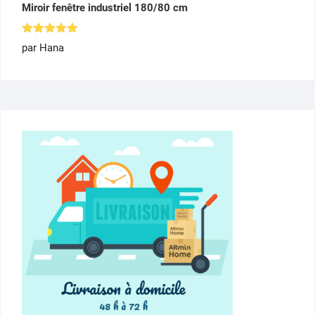
Miroir fenêtre industriel 180/80 cm
Note
5
par Hana
sur 5