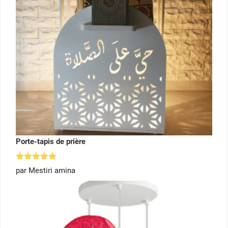
Porte-tapis de prière
Note
5
par Mestiri amina
sur 5