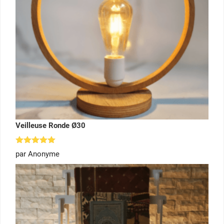
Veilleuse Ronde Ø30
Note
5
par Anonyme
sur 5