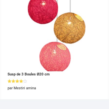
Susp de 3 Boules Ø20 cm
Note
4
par Mestiri amina
sur 5