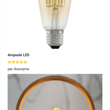
Ampoule LED
Note
5
par Anonyme
sur 5