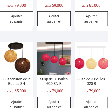
Note
Note
Note
د.ت
79,000
د.ت
59,000
د.ت
65,000
4.67
5.00
5.00
sur 5
sur 5
sur 5
Ajouter
Ajouter
Ajouter
au panier
au panier
au panier
Suspension de 2
Susp de 3 Boules
Susp de 3 Boules
Boules SN
Ø20 SN R
Ø20 R
د.ت
65,000
د.ت
79,000
د.ت
79,000
Ajouter
Ajouter
Ajouter
au panier
au panier
au panier