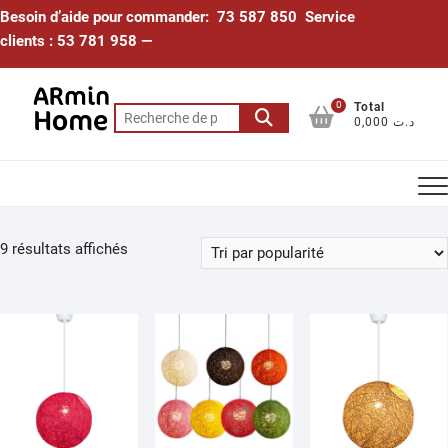
Skip
Besoin d’aide pour commander: 73 587 850 Service
to
clients : 53 781 958 —
content
0
Total
Recherche
0,000 د.ت
pour :
Trié
9 résultats affichés
par
popularité