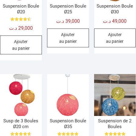
Suspension Boule
Suspension Boule
Suspension Boule
Ø20
Ø25
Ø30
د.ت
39,000
د.ت
49,000
Note
د.ت
29,000
4.50
sur 5
Ajouter
Ajouter
au panier
au panier
Ajouter
au panier
Susp de 3 Boules
Suspension Boule
Suspension de 2
Ø20 cm
Ø35
Boules