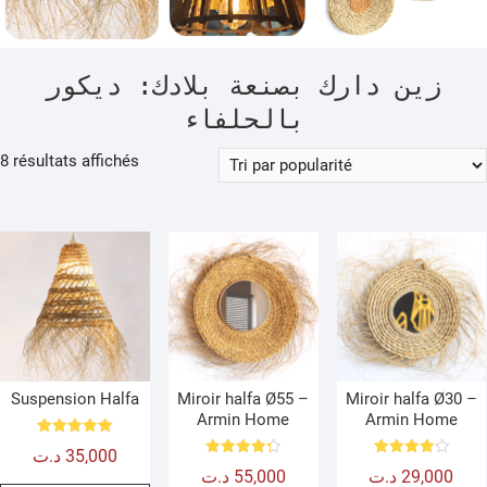
زين دارك بصنعة بلادك: ديكور
بالحلفاء
Trié
8 résultats affichés
par
popularité
Suspension Halfa
Miroir halfa Ø55 –
Miroir halfa Ø30 –
Armin Home
Armin Home
Note
د.ت
35,000
5.00
Note
Note
sur 5
د.ت
55,000
د.ت
29,000
4.33
4.00