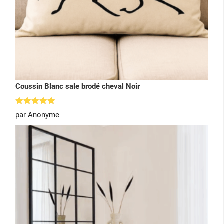
Coussin Blanc sale brodé cheval Noir
Note
5
par Anonyme
sur 5