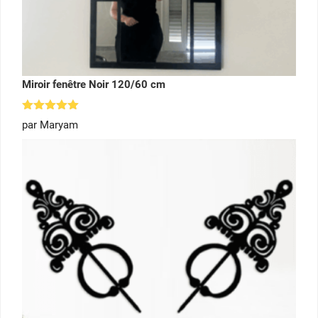
Miroir fenêtre Noir 120/60 cm
Note
5
par Maryam
sur 5