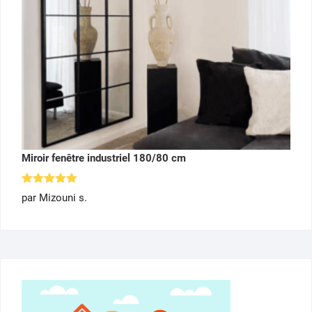
Miroir fenêtre industriel 180/80 cm
Note
5
par Mizouni s.
sur 5