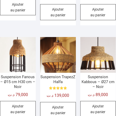
sur 5
sur 5
Ajouter
Ajouter
Ajouter
au panier
au panier
au panier
Suspension Fanous
Suspension TrapezZ
Suspension
– Ø15 cm H30 cm –
Halfa
Kabbous – Ø27 cm
Noir
– Noir
Note
د.ت
79,000
د.ت
89,000
د.ت
139,000
5.00
sur 5
Ajouter
Ajouter
Ajouter
au panier
au panier
au panier