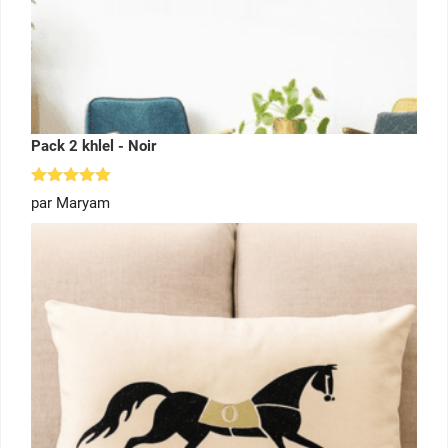
Pack 2 khlel - Noir
Note
5
par Maryam
sur 5