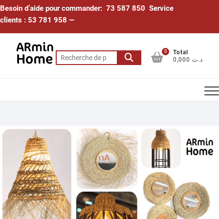
Skip
Besoin d’aide pour commander: 73 587 850 Service
to
clients : 53 781 958 —
content
0
Total
Recherche
0,000 د.ت
pour :