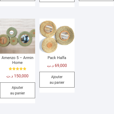
Amenzo 5 – Armin
Pack Halfa
Home
د.ت
69,000
Note
د.ت
150,000
5.00
Ajouter
sur 5
au panier
Ajouter
au panier