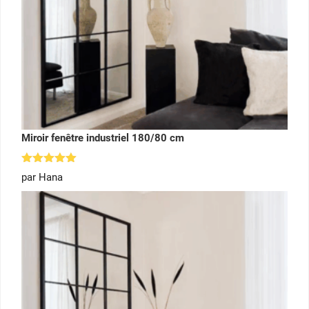
Miroir fenêtre industriel 180/80 cm
Note
5
par Hana
sur 5