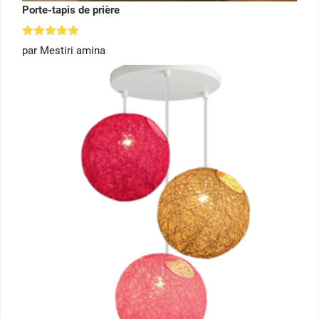
Porte-tapis de prière
Note
5
par Mestiri amina
sur 5