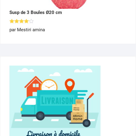
Susp de 3 Boules Ø20 cm
Note
4
par Mestiri amina
sur 5