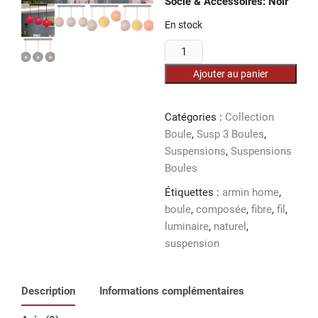
Socle & Accessoires: Noir
En stock
quantité
de
Ajouter au panier
Susp
de
3
Catégories :
Collection
Boules
Boule
,
Susp 3 Boules
,
Ø20
Suspensions
,
Suspensions
SN
Boules
R
Étiquettes :
armin home
,
boule
,
composée
,
fibre
,
fil
,
luminaire
,
naturel
,
suspension
Description
Informations complémentaires