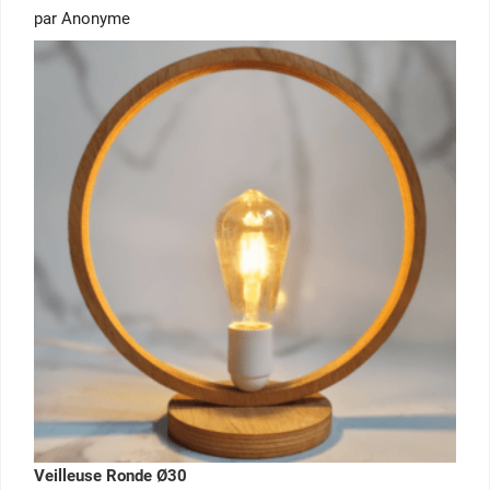
Note
5
par Anonyme
sur 5
Veilleuse Ronde Ø30