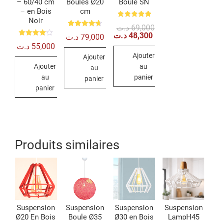
– 60/40 cm
Boules Ø20
Boule SN
– en Bois
cm
Noir
Note
Le
Le
د.ت
69,000
5.00
Note
prix
prix
د.ت
48,300
sur 5
د.ت
79,000
4.67
initial
actuel
Note
sur 5
د.ت
55,000
4.00
était :
est :
sur 5
Ajouter
69,000 د.ت.
48,300 د.ت.
Ajouter
Ajouter
au
au
au
panier
panier
panier
Produits similaires
Suspension
Suspension
Suspension
Suspension
Ø20 En Bois
Boule Ø35
Ø30 en Bois
LampH45