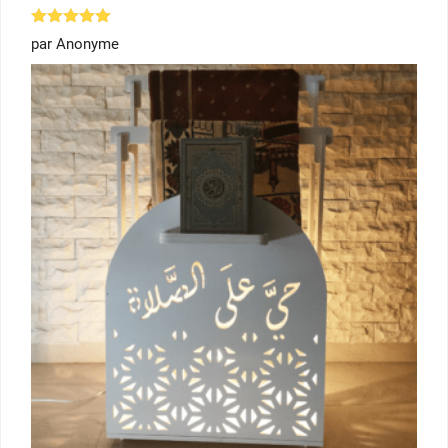
Note
5
par Anonyme
sur 5