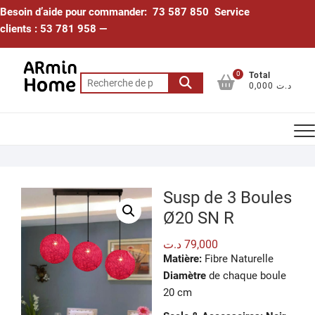
Skip
Besoin d’aide pour commander: 73 587 850 Service
to
clients : 53 781 958 —
content
0
Total
Recherche
0,000 د.ت
pour :
Susp de 3 Boules
Ø20 SN R
د.ت
79,000
Matière:
Fibre Naturelle
Diamètre
de chaque boule
20 cm