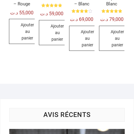
– Rouge
– Blanc
Blanc
Note
د.ت
55,000
د.ت
59,000
5.00
Note
Note
sur 5
د.ت
69,000
د.ت
79,000
4.00
5.00
sur 5
sur 5
Ajouter
Ajouter
au
Ajouter
Ajouter
au
panier
au
au
panier
panier
panier
AVIS RÉCENTS