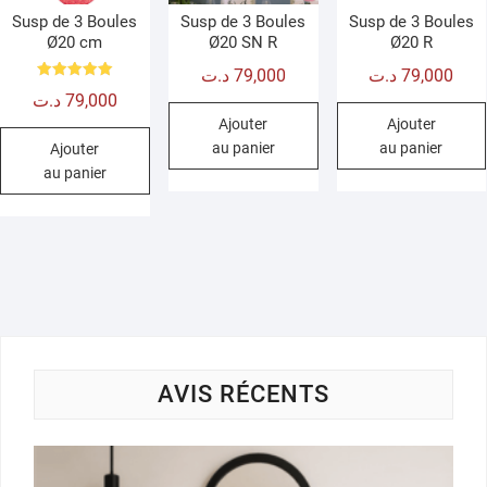
Susp de 3 Boules
Susp de 3 Boules
Susp de 3 Boules
Ø20 cm
Ø20 SN R
Ø20 R
د.ت
79,000
د.ت
79,000
Note
د.ت
79,000
5.00
sur 5
Ajouter
Ajouter
au panier
au panier
Ajouter
au panier
AVIS RÉCENTS