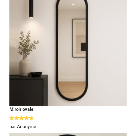
Miroir ovale
Note
5
par Anonyme
sur 5