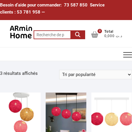
Skip
Besoin d’aide pour commander: 73 587 850 Service
to
clients : 53 781 958 —
content
0
Total
Recherche
0,000 د.ت
pour :
Trié
3 résultats affichés
par
popularité