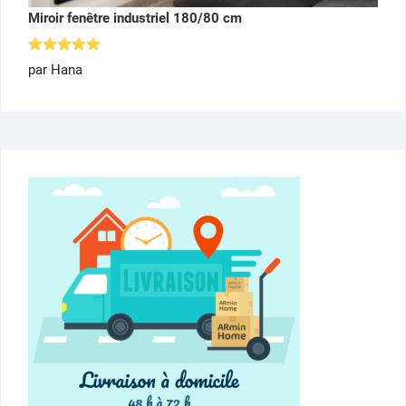
Miroir fenêtre industriel 180/80 cm
Note
5
par Hana
sur 5