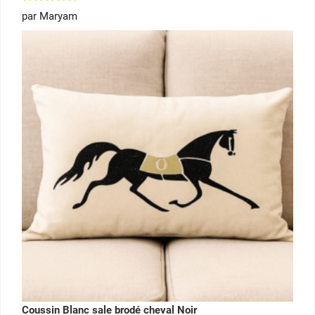
Note
5
par Maryam
sur 5
Coussin Blanc sale brodé cheval Noir