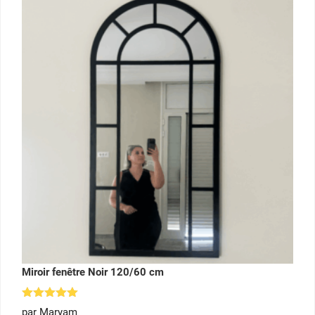
Miroir fenêtre Noir 120/60 cm
Note
5
par Maryam