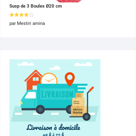
Susp de 3 Boules Ø20 cm
Note
4
par Mestiri amina
sur 5