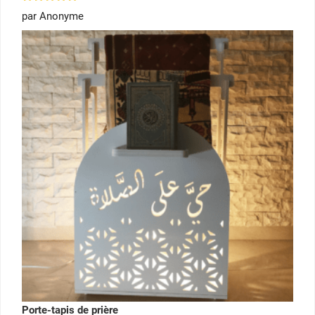
Note
5
par Anonyme
sur 5
Porte-tapis de prière