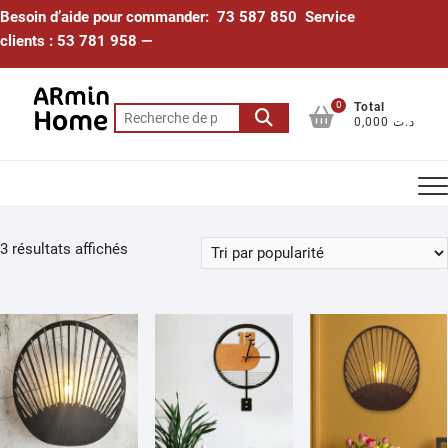
Skip
Besoin d’aide pour commander: 73 587 850 Service
to
clients : 53 781 958 —
content
0
Total
Recherche
0,000 د.ت
pour :
Trié
3 résultats affichés
par
popularité