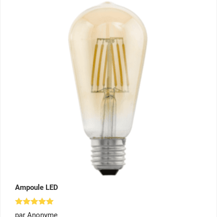
Ampoule LED
Note
5
par Anonyme