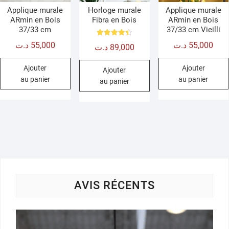
Applique murale
Horloge murale
Applique murale
ARmin en Bois
Fibra en Bois
ARmin en Bois
37/33 cm
37/33 cm Vieilli
Note
د.ت
55,000
د.ت
55,000
د.ت
89,000
4.50
sur 5
Ajouter
Ajouter
Ajouter
au panier
au panier
au panier
AVIS RÉCENTS