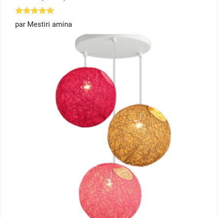
Note
5
par Mestiri amina
sur 5