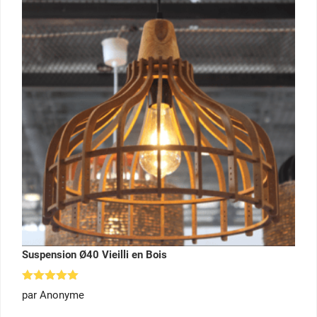
Suspension Ø40 Vieilli en Bois
Note
5
par Anonyme
sur 5