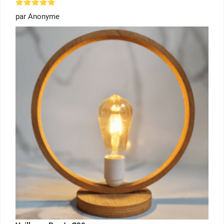
Note
5
par Anonyme
sur 5