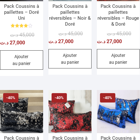
Pack Coussins à
Pack Coussins à
Pack Coussins à
paillettes – Doré
paillettes
paillettes
Uni
réversibles – Noir &
réversibles – Rouge
Doré
& Doré
Note
Le
Le
Le
Le
د.ت
45,000
د.ت
45,000
Le
Le
د.ت
45,000
4.00
sur 5
prix
prix
prix
prix
د.ت
27,000
د.ت
27,000
prix
prix
د.ت
27,000
initial
actuel
initi
actu
initial
actuel
était :
est :
était
est :
Ajouter
Ajouter
était :
est :
Ajouter
au panier
au panier
45,000 د.ت.
27,000 د.ت.
au panier
45,000 د.ت.
27,000 د.ت.
-40%
-40%
-40%
Pack Coussins à
Pack Coussins à
Pack Coussins à