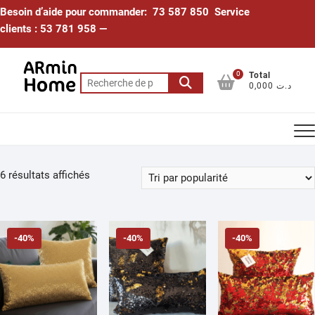
Skip
Besoin d’aide pour commander: 73 587 850 Service
to
clients : 53 781 958 —
content
0
Total
Recherche
0,000 د.ت
pour :
Trié
6 résultats affichés
par
popularité
-40%
-40%
-40%