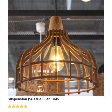
Suspension Ø40 Vieilli en Bois
Note
5