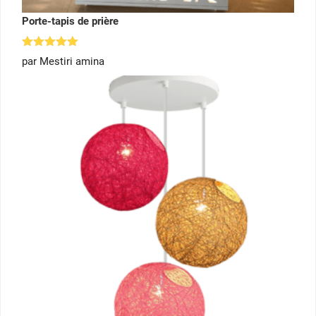
Porte-tapis de prière
Note
5
par Mestiri amina
sur 5