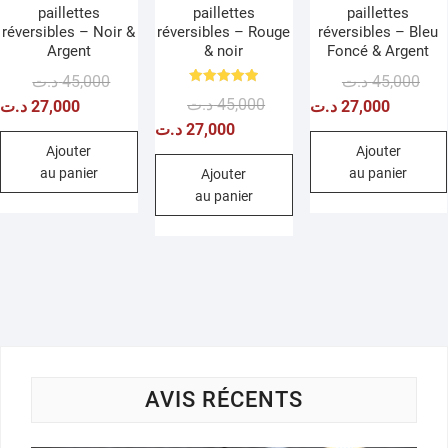
paillettes
paillettes
paillettes
réversibles – Noir &
réversibles – Rouge
réversibles – Bleu
Argent
& noir
Foncé & Argent
Le
Le
Le
Le
د.ت
45,000
د.ت
45,000
Note
Le
Le
د.ت
45,000
prix
prix
prix
prix
د.ت
27,000
د.ت
27,000
5.00
sur 5
prix
prix
initial
actuel
initi
actu
د.ت
27,000
initial
actuel
était :
est :
était
est :
Ajouter
Ajouter
au panier
au panier
était :
est :
Ajouter
45,000 د.ت.
27,000 د.ت.
au panier
45,000 د.ت.
27,000 د.ت.
AVIS RÉCENTS