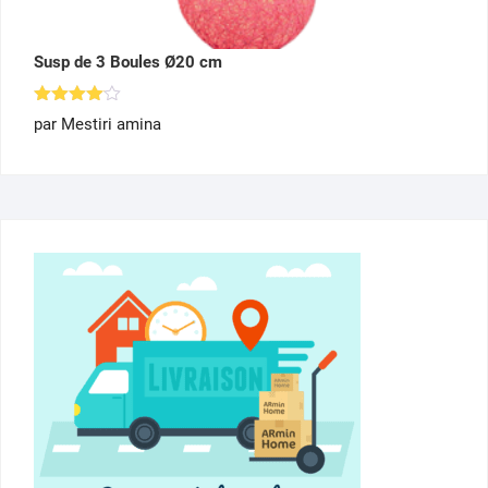
Susp de 3 Boules Ø20 cm
Note
4
par Mestiri amina
sur 5