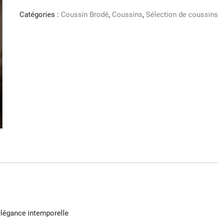
Blanc
brodé
Catégories :
Coussin Brodé
,
Coussins
,
Sélection de coussin
plume
Doré
légance intemporelle