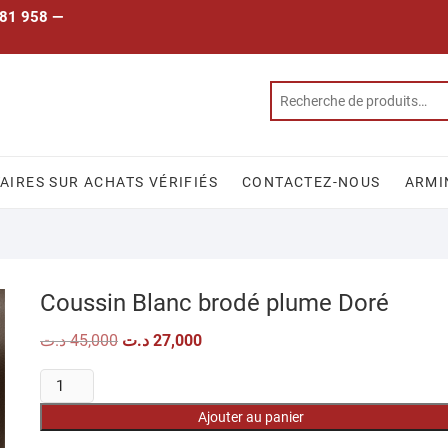
 781 958 —
IRES SUR ACHATS VÉRIFIÉS
CONTACTEZ-NOUS
ARMI
Coussin Blanc brodé plume Doré
Le
Le
د.ت
45,000
د.ت
27,000
prix
prix
initial
actuel
quantité
était :
est :
27,000 د.ت.
45,000 د.ت.
de
Ajouter au panier
Coussin