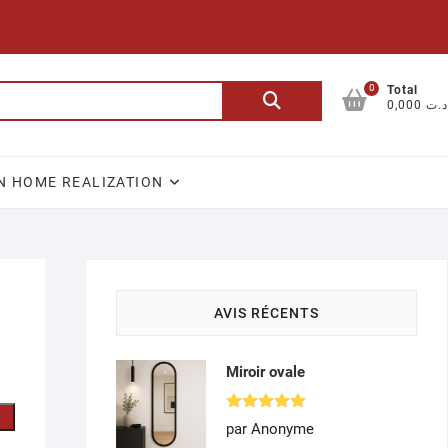
0
Recherche
Total
0,000 د.ت
pour :
N HOME REALIZATION
AVIS RÉCENTS
Miroir ovale
Note
5
par Anonyme
sur 5