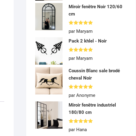
Miroir fenêtre Noir 120/60
s
cm
Note
5
par Maryam
sur 5
Pack 2 khlel - Noir
Note
5
par Maryam
sur 5
Coussin Blanc sale brodé
cheval Noir
Note
5
par Anonyme
sur 5
Miroir fenêtre industriel
180/80 cm
Note
5
par Hana
sur 5