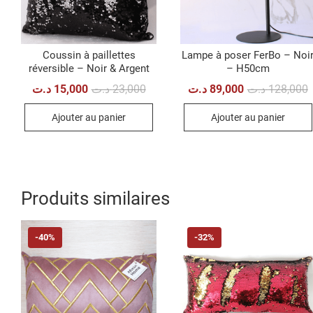
Coussin à paillettes
Lampe à poser FerBo – Noi
réversible – Noir & Argent
– H50cm
Le
Le
L
L
د.ت
15,000
د.ت
23,000
د.ت
89,000
د.ت
128,000
prix
prix
p
p
initial
actuel
i
a
Ajouter au panier
Ajouter au panier
était :
est :
é
e
23,000 د.ت.
15,000 د.ت.
Produits similaires
-40%
-32%