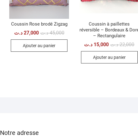
Coussin Rose brodé Zigzag
Coussin à paillettes
réversible – Bordeaux & Dor
Le
Le
د.ت
27,000
د.ت
45,000
– Rectangulaire
prix
prix
initial
actuel
L
L
د.ت
15,000
د.ت
22,000
Ajouter au panier
était :
est :
pr
pr
45,000 د.ت.
27,000 د.ت.
in
a
Ajouter au panier
ét
es
Notre adresse