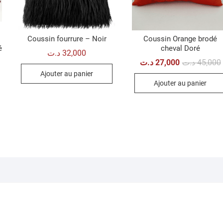
Coussin fourrure – Noir
Coussin Orange brodé
é
cheval Doré
د.ت
32,000
د.ت
27,000
د.ت
45,000
e
e
Ajouter au panier
i
ix
ix
Ajouter au panier
itial
ctuel
ait :
t :
22,000 د.ت.
15,000 د.ت.