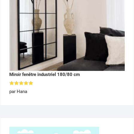
Miroir fenêtre industriel 180/80 cm
Note
5
par Hana
sur 5