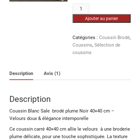
basé
initial
actuel
sur
quantité
était :
est :
notatio
45,000 د.ت.
de
n
Ajouter au panier
client
Coussin
Blanc
Sale
Catégories :
Coussin Brodé
,
brodé
Coussins
,
Sélection de
plume
coussins
Noir
Description
Avis (1)
Description
Coussin Blanc Sale brodé plume Noir 40×40 cm –
Velours doux & élégance intemporelle
Ce coussin carré 40×40 cm allie le velours à une broderie
plume délicate, pour une touche sophistiquée. La texture