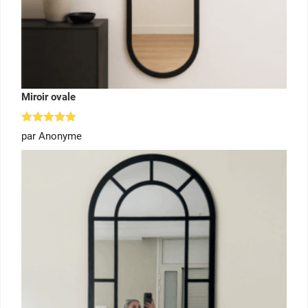
Miroir ovale
Note
5
par Anonyme
sur 5