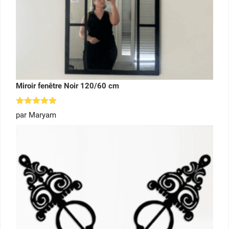
Miroir fenêtre Noir 120/60 cm
Note
5
par Maryam
sur 5