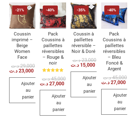
-21%
-40%
-35%
-40%
Coussin
Pack
Coussin à
Pack
imprimé –
Coussins à
paillettes
Coussins à
Beige
paillettes
réversible –
paillettes
Women
réversibles
Noir & Doré
réversibles
Face
– Rouge &
– Bleu
Le
Le
د.ت
23,000
noir
Foncé &
prix
prix
د.ت
15,000
Le
Le
د.ت
29,000
Argent
initial
actuel
prix
prix
د.ت
23,000
était :
est :
initial
actuel
Note
Le
Le
د.ت
45,000
Ajouter
23,000 د.ت.
15,000 د.ت.
Le
Le
د.ت
45,000
était :
est :
5.00
prix
prix
د.ت
27,000
prix
prix
د.ت
27,000
Ajouter
29,000 د.ت.
23,000 د.ت.
sur 5
au
initia
actu
initial
actuel
au
était 
est :
panier
était :
est :
Ajouter
Ajouter
45,000 د.ت.
27,000 د.ت.
panier
au
au
panier
panier