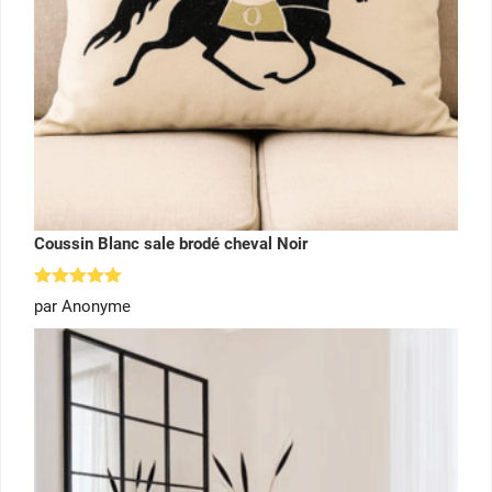
Coussin Blanc sale brodé cheval Noir
Note
5
par Anonyme
sur 5