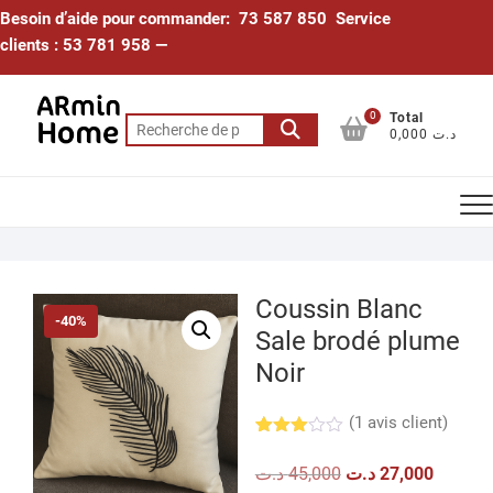
Skip
Besoin d’aide pour commander: 73 587 850 Service
to
clients : 53 781 958 —
content
0
Total
Recherche
0,000 د.ت
pour :
Coussin Blanc
-40%
Sale brodé plume
Noir
(
1
avis client)
Noté
1
3.00
Le
Le
د.ت
45,000
د.ت
27,000
sur 5
prix
prix