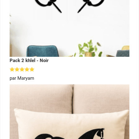
Pack 2 khlel - Noir
Note
5
par Maryam
sur 5