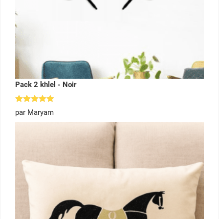
Pack 2 khlel - Noir
Note
5
par Maryam
sur 5