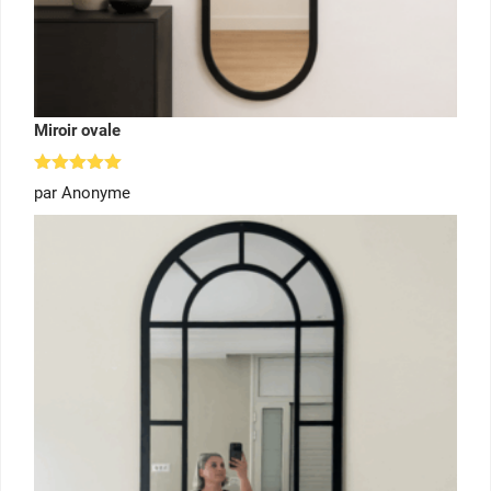
Miroir ovale
Note
5
par Anonyme
sur 5