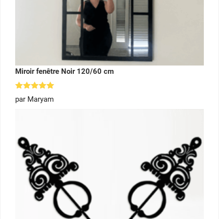
Miroir fenêtre Noir 120/60 cm
Note
5
par Maryam
sur 5