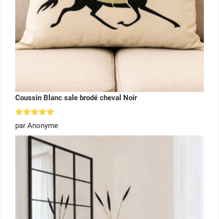
Coussin Blanc sale brodé cheval Noir
Note
5
par Anonyme
sur 5