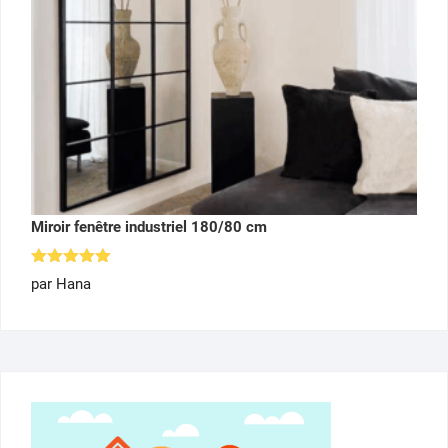
Miroir fenêtre industriel 180/80 cm
Note
5
par Hana
sur 5