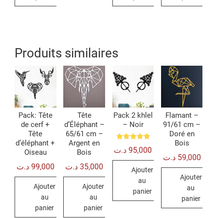
Produits similaires
Pack: Tête
Tête
Pack 2 khlel
Flamant –
de cerf +
d’Éléphant –
– Noir
91/61 cm –
Tête
65/61 cm –
Doré en
d’éléphant +
Argent en
Bois
Note
د.ت
95,000
5.00
Oiseau
Bois
د.ت
59,000
sur 5
د.ت
99,000
د.ت
35,000
Ajouter
Ajouter
au
Ajouter
Ajouter
au
panier
au
au
panier
panier
panier