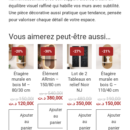
équilibre visuel raffiné qui habille vos murs avec subtilité.
Une pièce décorative aussi pratique que tendance, pensée
pour valoriser chaque détail de votre espace.
Vous aimerez peut-être aussi…
-20%
-30%
-27%
-21%
Étagère
Élément
Lot de 2
Étagère
murale en
ARmin –
Tableaux en
murale en
bois M –
150/80 cm
relief Noir
bois G –
80/30 cm
NJ
110/40 cm
Le
Le
د.ت
540,000
prix
prix
د.ت
380,000
Le
Le
Le
Le
Le
Le
د.ت
150,000
د.ت
480,000
د.ت
190,000
initial
actuel
prix
prix
prix
prix
prix
prix
د.ت
120,000
د.ت
350,000
د.ت
150,000
était :
est :
initial
actuel
initial
actuel
init
act
Ajouter
540,000 د.ت.
380,000 د.ت.
était :
est :
était :
est :
étai
est 
Ajouter
Ajouter
Ajouter
480,000 د.ت.
350,000 د.ت.
150,000 د.ت.
120,000 د.ت.
au
au
au
au
panier
panier
panier
panier