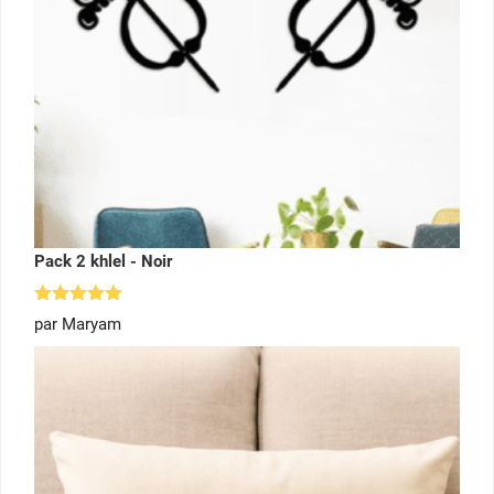
Pack 2 khlel - Noir
Note
5
par Maryam
sur 5