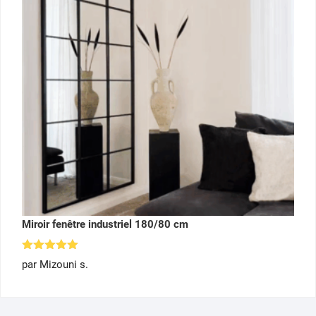
Miroir fenêtre industriel 180/80 cm
Note
5
par Mizouni s.
sur 5