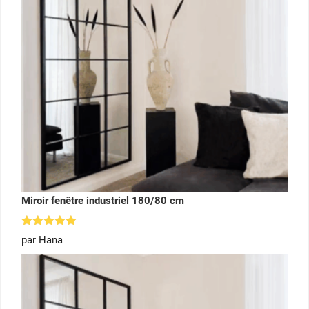
Miroir fenêtre industriel 180/80 cm
Note
5
par Hana
sur 5