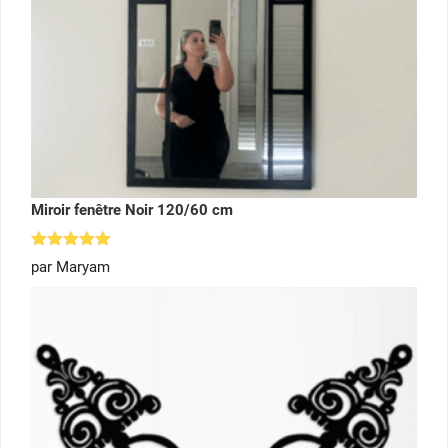
Miroir fenêtre Noir 120/60 cm
Note
5
par Maryam
sur 5