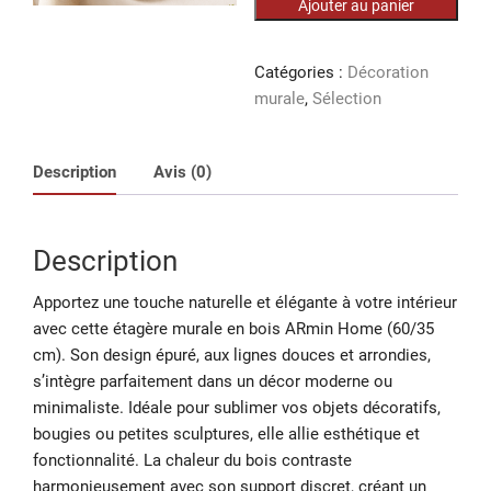
Ajouter au panier
Étagère
murale
en
Catégories :
Décoration
bois
murale
,
Sélection
P
-
Description
Avis (0)
60/35
cm
Description
Apportez une touche naturelle et élégante à votre intérieur
avec cette étagère murale en bois ARmin Home (60/35
cm). Son design épuré, aux lignes douces et arrondies,
s’intègre parfaitement dans un décor moderne ou
minimaliste. Idéale pour sublimer vos objets décoratifs,
bougies ou petites sculptures, elle allie esthétique et
fonctionnalité. La chaleur du bois contraste
harmonieusement avec son support discret, créant un