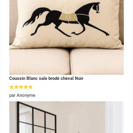
Coussin Blanc sale brodé cheval Noir
Note
5
par Anonyme
sur 5