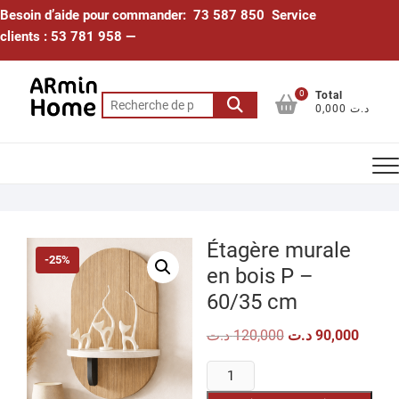
Skip
Besoin d’aide pour commander: 73 587 850 Service
to
clients : 53 781 958 —
content
0
Total
Recherche
0,000 د.ت
pour :
Étagère murale
-25%
en bois P –
60/35 cm
Le
Le
د.ت
120,000
د.ت
90,000
prix
prix
initial
actuel
quantité
était :
est :
120,000 د.ت.
de