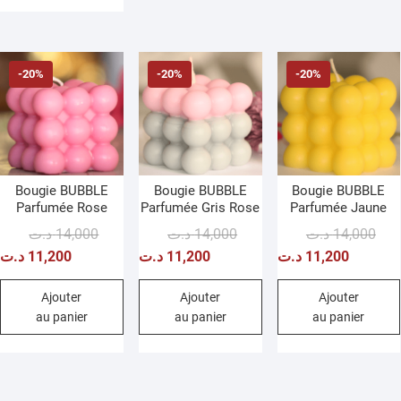
-20%
-20%
-20%
Bougie BUBBLE
Bougie BUBBLE
Bougie BUBBLE
Parfumée Rose
Parfumée Gris Rose
Parfumée Jaune
Le
Le
Le
Le
Le
Le
د.ت
14,000
د.ت
14,000
د.ت
14,000
prix
prix
prix
prix
prix
prix
د.ت
11,200
د.ت
11,200
د.ت
11,200
initial
actuel
initial
actuel
initi
actu
était :
est :
était :
est :
était
est :
Ajouter
Ajouter
Ajouter
au panier
au panier
au panier
14,000 د.ت.
11,200 د.ت.
14,000 د.ت.
11,200 د.ت.