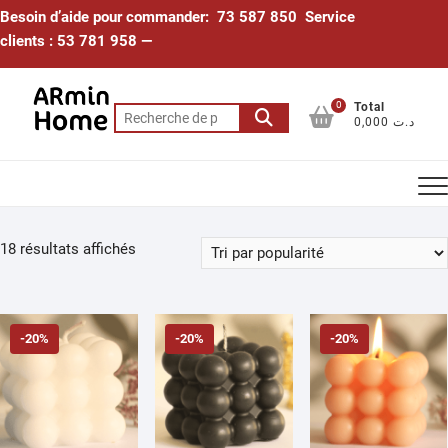
Skip
Besoin d’aide pour commander: 73 587 850 Service
to
clients : 53 781 958 —
content
0
Total
Recherche
0,000 د.ت
pour :
Trié
18 résultats affichés
par
popularité
-20%
-20%
-20%