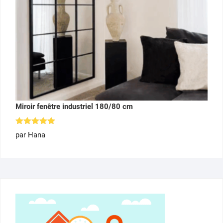
Miroir fenêtre industriel 180/80 cm
Note
5
par Hana
sur 5