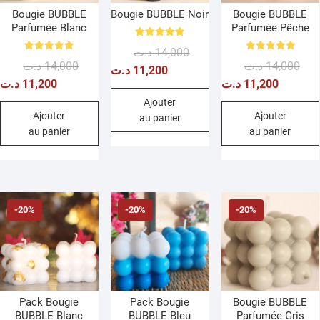
Bougie BUBBLE
Bougie BUBBLE Noir
Bougie BUBBLE
Parfumée Blanc
Parfumée Pêche
Note
Le
Le
د.ت
14,000
5.00
Note
Note
sur 5
Le
Le
Le
Le
د.ت
14,000
د.ت
14,000
prix
prix
5.00
5.00
د.ت
11,200
sur 5
sur 5
prix
prix
prix
prix
د.ت
11,200
د.ت
11,200
initial
actuel
initial
actuel
initi
actu
était :
est :
Ajouter
était :
est :
était
est :
Ajouter
Ajouter
au panier
14,000 د.ت.
11,200 د.ت.
au panier
au panier
14,000 د.ت.
11,200 د.ت.
-20%
-20%
-20%
Pack Bougie
Pack Bougie
Bougie BUBBLE
BUBBLE Blanc
BUBBLE Bleu
Parfumée Gris