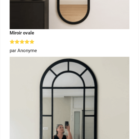
Miroir ovale
Note
5
par Anonyme
sur 5