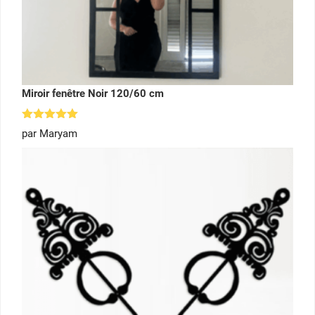
Miroir fenêtre Noir 120/60 cm
Note
5
par Maryam
sur 5