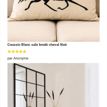
Coussin Blanc sale brodé cheval Noir
Note
5
par Anonyme
sur 5