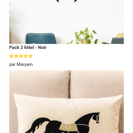
Pack 2 khlel - Noir
Note
5
par Maryam
sur 5