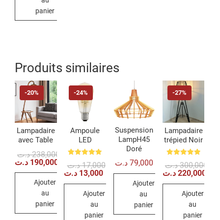
au
panier
Produits similaires
-20%
-24%
-27%
Suspension
Lampadaire
Ampoule
Lampadaire
LampH45
avec Table
LED
trépied Noir
Doré
Le
Le
د.ت
238,000
prix
prix
د.ت
190,000
Note
Note
د.ت
79,000
Le
Le
Le
Le
د.ت
17,000
د.ت
300,000
5.00
5.00
initial
actuel
prix
prix
prix
prix
د.ت
13,000
د.ت
220,000
sur 5
sur 5
était :
est :
initial
actuel
init
act
Ajouter
238,000 د.ت.
190,000 د.ت.
Ajouter
était :
est :
étai
est 
au
Ajouter
Ajouter
17,000 د.ت.
13,000 د.ت.
au
panier
au
au
panier
panier
panier