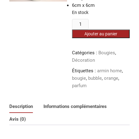
6cm x 6cm
En stock
quantité
de
Ajouter au panier
Bougie
BUBBLE
Parfumée
Catégories :
Bougies
,
Gris
Décoration
Rose
Étiquettes :
armin home
,
bougie
,
bubble
,
orange
,
parfum
Description
Informations complémentaires
Avis (0)