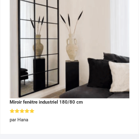
Miroir fenêtre industriel 180/80 cm
Note
5
par Hana
sur 5