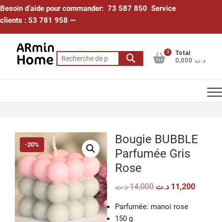
Skip
Besoin d’aide pour commander: 73 587 850 Service
to
clients : 53 781 958 —
content
0
Total
Recherche
0,000 د.ت
pour :
Bougie BUBBLE
-20%
Parfumée Gris
Rose
Le
Le
د.ت
14,000
د.ت
11,200
prix
prix
initial
actuel
Parfumée: manoi rose
était :
est :
14,000 د.ت.
150 g