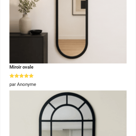
Miroir ovale
Note
5
par Anonyme
sur 5