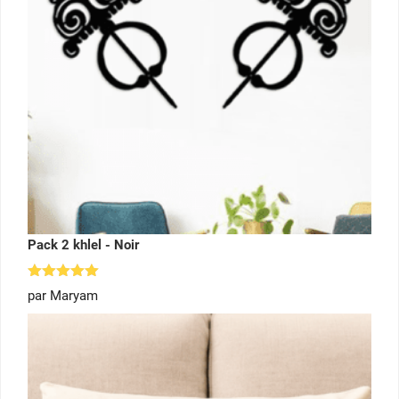
Pack 2 khlel - Noir
Note
5
par Maryam
sur 5