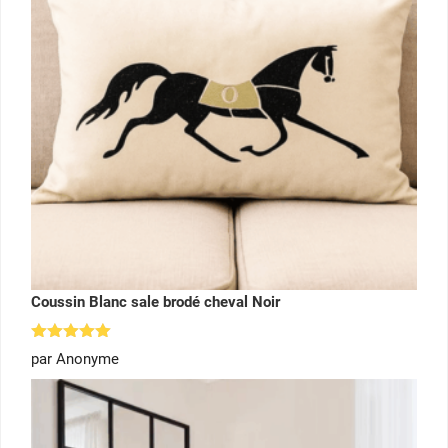
Coussin Blanc sale brodé cheval Noir
Note
5
par Anonyme
sur 5