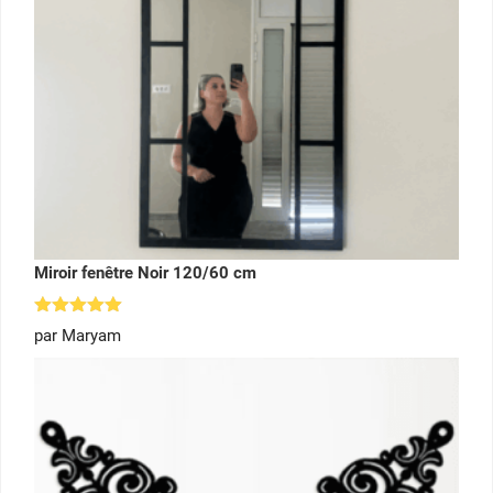
Miroir fenêtre Noir 120/60 cm
Note
5
par Maryam
sur 5