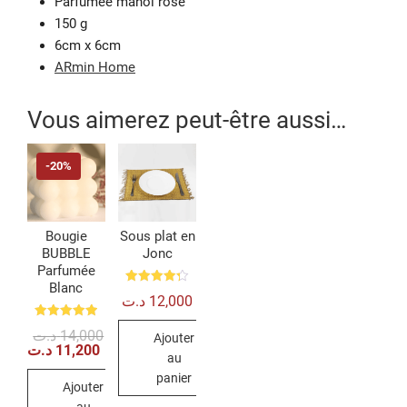
Parfumée manoi rose
150 g
6cm x 6cm
ARmin Home
Vous aimerez peut-être aussi…
-20%
Bougie
Sous plat en
BUBBLE
Jonc
Parfumée
Blanc
Note
د.ت
12,000
4.33
sur 5
Note
Le
Le
د.ت
14,000
Ajouter
5.00
prix
prix
د.ت
11,200
sur 5
au
initial
actuel
était :
est :
panier
Ajouter
14,000 د.ت.
11,200 د.ت.