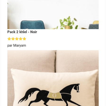
Pack 2 khlel - Noir
Note
5
par Maryam
sur 5