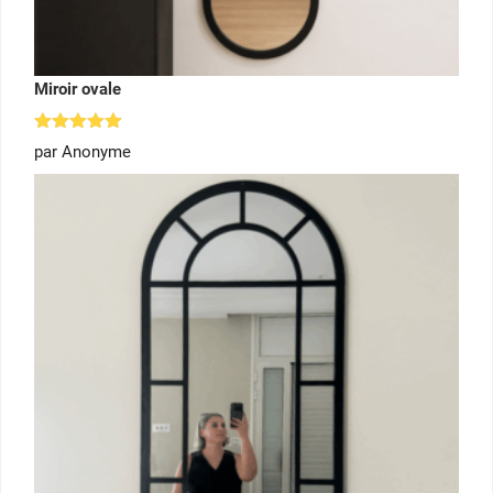
Miroir ovale
Note
5
par Anonyme
sur 5