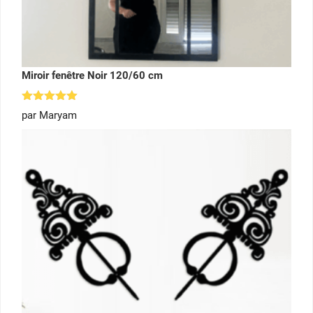
Miroir fenêtre Noir 120/60 cm
Note
5
par Maryam
sur 5