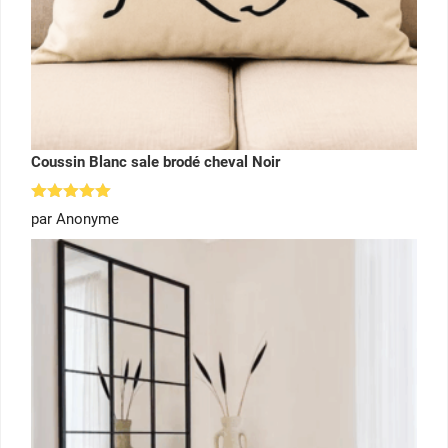
Coussin Blanc sale brodé cheval Noir
Note
5
par Anonyme
sur 5