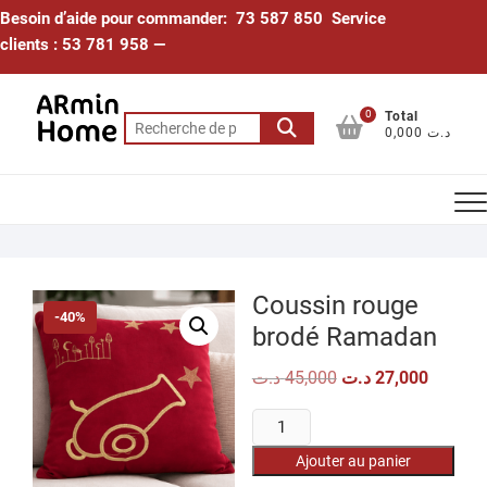
Skip
Besoin d’aide pour commander: 73 587 850 Service
to
clients : 53 781 958 —
content
0
Total
Recherche
0,000 د.ت
pour :
Coussin rouge
-40%
brodé Ramadan
Le
Le
د.ت
45,000
د.ت
27,000
prix
prix
initial
actuel
quantité
était :
est :
45,000 د.ت.
de
Ajouter au panier
Coussin