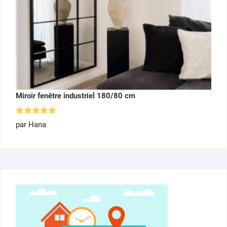
Miroir fenêtre industriel 180/80 cm
Note
5
par Hana
sur 5