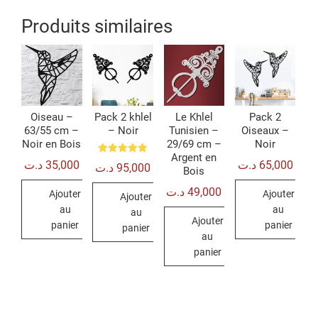
Produits similaires
Oiseau –
Pack 2 khlel
Le Khlel
Pack 2
63/55 cm –
– Noir
Tunisien –
Oiseaux –
Noir en Bois
29/69 cm –
Noir
Argent en
Note
د.ت
35,000
د.ت
65,000
د.ت
95,000
5.00
Bois
sur 5
د.ت
49,000
Ajouter
Ajouter
Ajouter
au
au
au
Ajouter
panier
panier
panier
au
panier