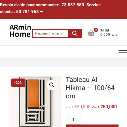
Skip
Besoin d’aide pour commander: 73 587 850 Service
to
clients : 53 781 958 —
content
0
Total
Recherche
0,000 د.ت
pour :
Tableau Al
-22%
Hikma – 100/64
cm
Le
Le
د.ت
320,000
د.ت
250,000
prix
prix
initial
actue
quantité
était :
est :
320,000 د.ت.
de