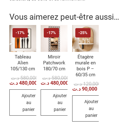
Vous aimerez peut-être aussi…
-17%
-17%
-25%
Tableau
Miroir
Étagère
Alien
Patchwork
murale en
105/130 cm
180/70 cm
bois P –
60/35 cm
Le
Le
Le
Le
د.ت
580,000
د.ت
580,000
prix
prix
prix
prix
د.ت
480,000
د.ت
480,000
Le
Le
د.ت
120,000
initial
actuel
initial
actuel
prix
prix
د.ت
90,000
était :
est :
était :
est :
initial
actuel
Ajouter
Ajouter
580,000 د.ت.
480,000 د.ت.
580,000 د.ت.
480,000 د.ت.
était :
est :
Ajouter
120,000 د.ت.
90,000 د.ت.
au
au
au
panier
panier
panier