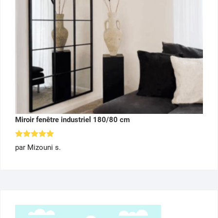
Miroir fenêtre industriel 180/80 cm
Note
5
par Mizouni s.
sur 5