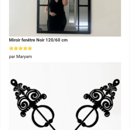
Miroir fenêtre Noir 120/60 cm
Note
5
par Maryam
sur 5