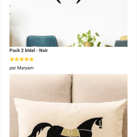
Pack 2 khlel - Noir
Note
5
par Maryam
sur 5