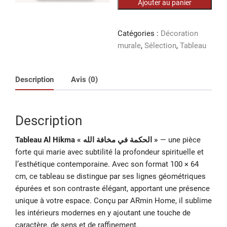
Ajouter au panier
Tableau
Al
Hikma
Catégories :
Décoration
-
murale
,
Sélection
,
Tableau
100/64
cm
Description
Avis (0)
Description
Tableau Al Hikma « الحكمة في مخافة الله »
— une pièce
forte qui marie avec subtilité la profondeur spirituelle et
l’esthétique contemporaine. Avec son format 100 × 64
cm, ce tableau se distingue par ses lignes géométriques
épurées et son contraste élégant, apportant une présence
unique à votre espace. Conçu par ARmin Home, il sublime
les intérieurs modernes en y ajoutant une touche de
caractère, de sens et de raffinement.