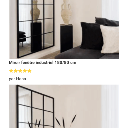
Miroir fenêtre industriel 180/80 cm
Note
5
par Hana
sur 5