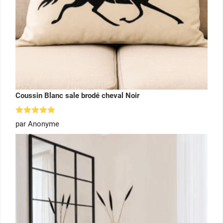
Coussin Blanc sale brodé cheval Noir
Note
5
par Anonyme
sur 5