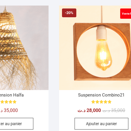
-20%
Vente
nsion Halfa
Suspension Combino21
Note
Note
Le
Le
د.
35,000
د.ت
28,000
د.ت
35,000
5.00
5.00
sur 5
sur 5
pri
pri
er au panier
Ajouter au panier
ini
act