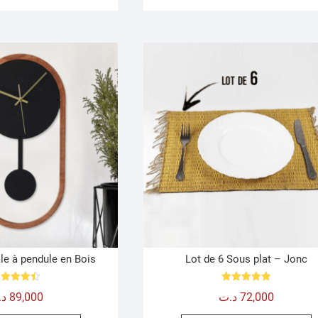
éta
est
le à pendule en Bois
Lot de 6 Sous plat – Jonc
Note
Note
د.
89,000
د.ت
72,000
4.50
5.00
sur 5
sur 5