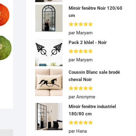
Miroir fenêtre Noir 120/60
cm
Note
5
par Maryam
sur 5
Pack 2 khlel - Noir
Note
5
par Maryam
sur 5
Coussin Blanc sale brodé
cheval Noir
Note
5
par Anonyme
sur 5
Miroir fenêtre industriel
180/80 cm
Note
5
par Hana
sur 5