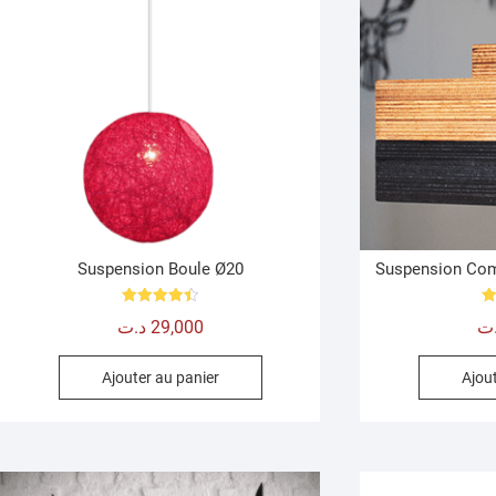
Suspension Boule Ø20
Suspension Com
Note
د.ت
29,000
ت
4.50
sur 5
Ajouter au panier
Ajout