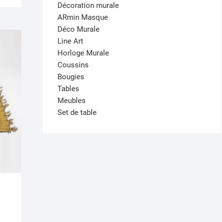
it :
 :
Décoration murale
35,000 د.ت.
28,000 د.ت.
ARmin Masque
Déco Murale
Line Art
Horloge Murale
Coussins
Bougies
Tables
Meubles
Set de table