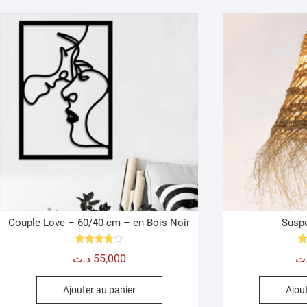
Couple Love – 60/40 cm – en Bois Noir
Suspe
Note
د.ت
55,000
ت
4.00
sur 5
Ajouter au panier
Ajout