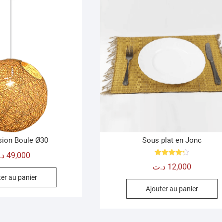
ion Boule Ø30
Sous plat en Jonc
د.
49,000
Note
د.ت
12,000
4.33
sur 5
er au panier
Ajouter au panier