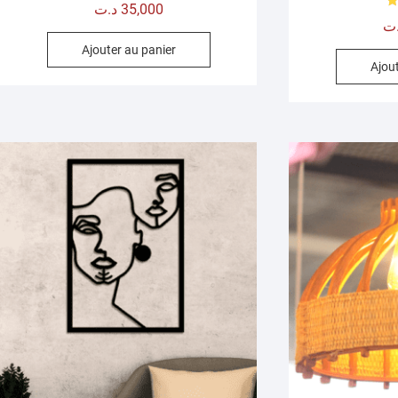
Note
د.ت
35,000
2.00
sur
ت
5
Ajouter au panier
Ajout