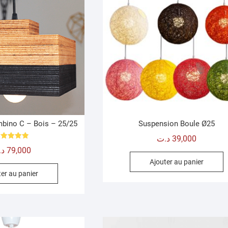
bino C – Bois – 25/25
Suspension Boule Ø25
د.ت
39,000
Note
د.
79,000
5.00
sur 5
Ajouter au panier
er au panier