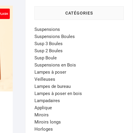
CATÉGORIES
 FLASH
Suspensions
Suspensions Boules
Susp 3 Boules
Susp 2 Boules
Susp Boule
Suspensions en Bois
Lampes à poser
Veilleuses
Lampes de bureau
Lampes à poser en bois
Lampadaires
Applique
Miroirs
x
x
Miroirs longs
tial
uel
Horloges