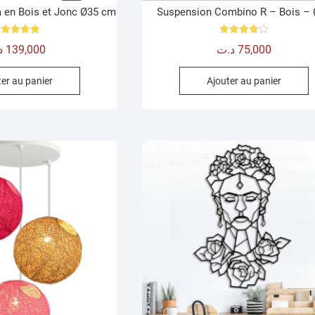
 en Bois et Jonc Ø35 cm
Suspension Combino R – Bois –
Note
Note
د
139,000
د.ت
75,000
5.00
4.00
sur 5
sur 5
er au panier
Ajouter au panier