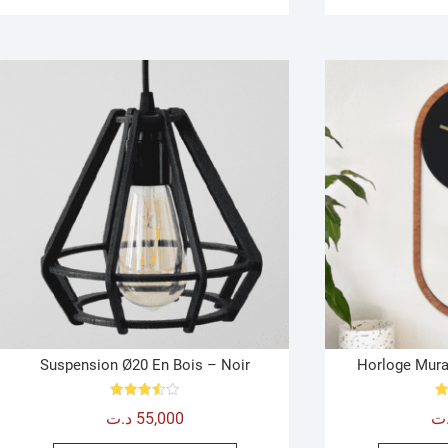
Suspension Ø20 En Bois – Noir
Horloge Mura
Note
د.ت
55,000
ت
3.50
sur 5