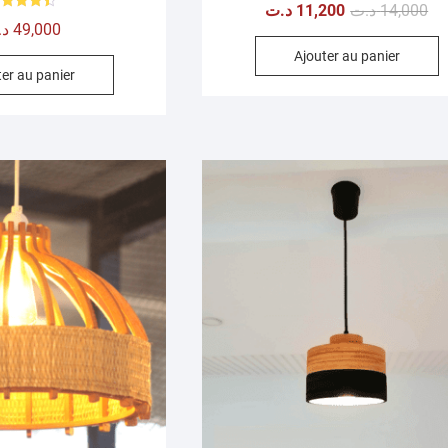
Note
Le
Le
د.ت
11,200
د.ت
14,000
5.00
Note
sur 5
د.
49,000
pri
pri
4.50
sur 5
Ajouter au panier
ini
act
er au panier
éta
est