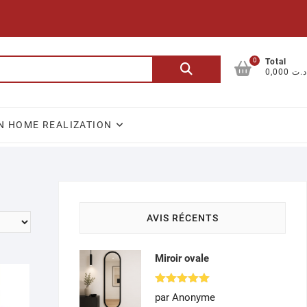
0
Recherche
Total
0,000 د.ت
pour :
N HOME REALIZATION
AVIS RÉCENTS
Miroir ovale
Note
5
par Anonyme
sur 5