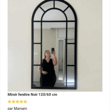
Miroir fenêtre Noir 120/60 cm
Note
5
par Maryam