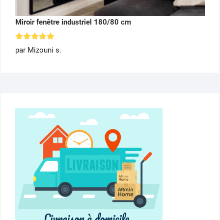
Miroir fenêtre industriel 180/80 cm
Note
5
par Mizouni s.
sur 5