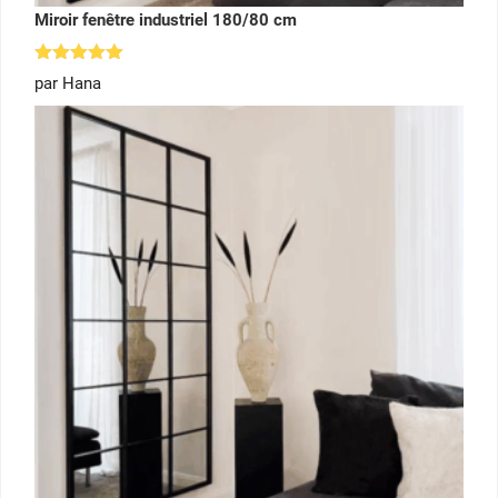
Miroir fenêtre industriel 180/80 cm
Note
5
par Hana
sur 5