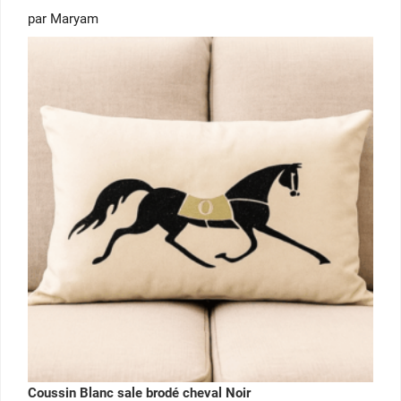
Note
5
par Maryam
sur 5
Coussin Blanc sale brodé cheval Noir