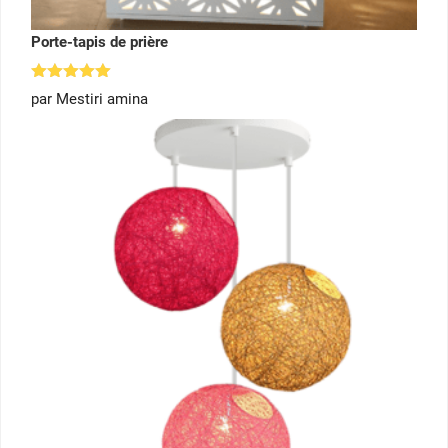
Porte-tapis de prière
Note
5
par Mestiri amina
sur 5