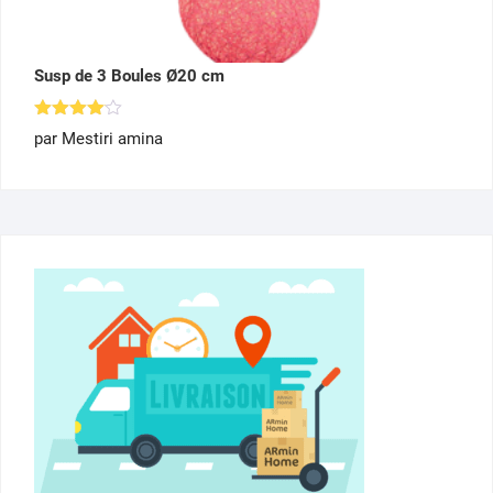
Susp de 3 Boules Ø20 cm
Note
4
par Mestiri amina
sur 5