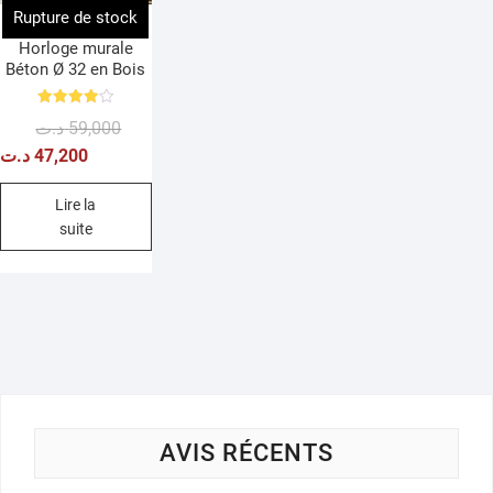
Rupture de stock
Horloge murale
Béton Ø 32 en Bois
Note
Le
Le
د.ت
59,000
4.00
sur 5
prix
prix
د.ت
47,200
initial
actuel
était :
est :
Lire la
suite
59,000 د.ت.
47,200 د.ت.
AVIS RÉCENTS