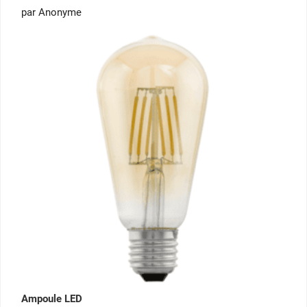
Note
5
par Anonyme
sur 5
Ampoule LED