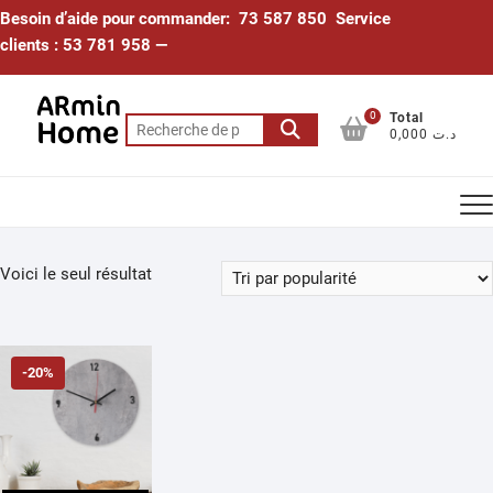
Skip
Besoin d’aide pour commander: 73 587 850 Service
to
clients : 53 781 958 —
content
0
Total
Recherche
0,000 د.ت
pour :
Voici le seul résultat
-20%