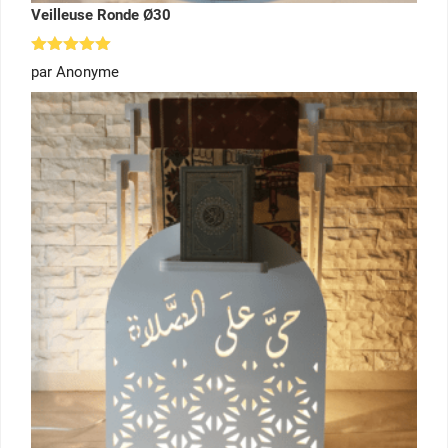
Veilleuse Ronde Ø30
Note
5
par Anonyme
sur 5