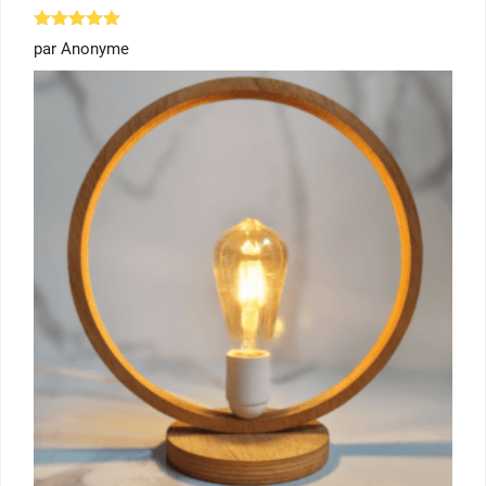
Note
5
par Anonyme
sur 5