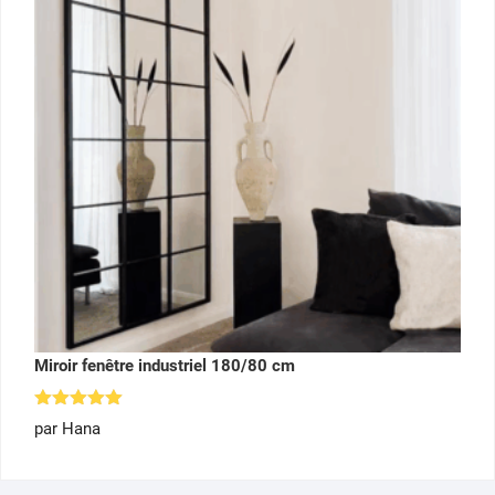
Miroir fenêtre industriel 180/80 cm
Note
5
par Hana
sur 5