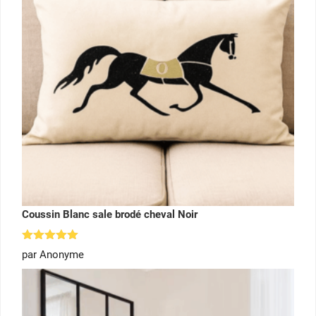
Coussin Blanc sale brodé cheval Noir
Note
5
par Anonyme
sur 5