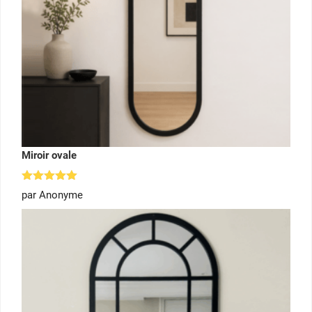
Miroir ovale
Note
5
par Anonyme
sur 5