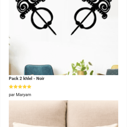
Pack 2 khlel - Noir
Note
5
par Maryam
sur 5