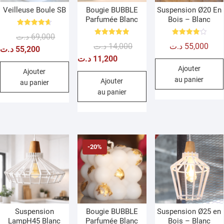
Veilleuse Boule SB
Bougie BUBBLE
Suspension Ø20 En
Parfumée Blanc
Bois – Blanc
Note
Le
Le
د.ت
69,000
4.67
Note
Note
sur 5
Le
Le
د.ت
14,000
د.ت
55,000
prix
prix
5.00
4.00
د.ت
55,200
sur 5
sur 5
prix
prix
د.ت
11,200
initial
actuel
Ajouter
initial
actuel
était :
est :
Ajouter
au panier
était :
est :
Ajouter
au panier
69,000 د.ت.
55,200 د.ت.
au panier
14,000 د.ت.
11,200 د.ت.
-20%
Suspension
Bougie BUBBLE
Suspension Ø25 en
LampH45 Blanc
Parfumée Blanc
Bois – Blanc