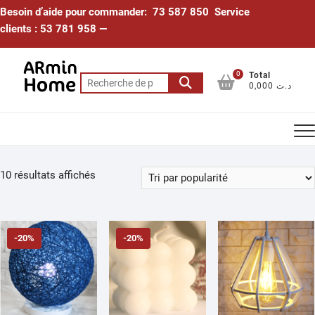
Skip
Besoin d’aide pour commander: 73 587 850 Service
to
clients : 53 781 958 —
content
0
Total
Recherche
0,000 د.ت
pour :
Trié
10 résultats affichés
par
popularité
-20%
-20%