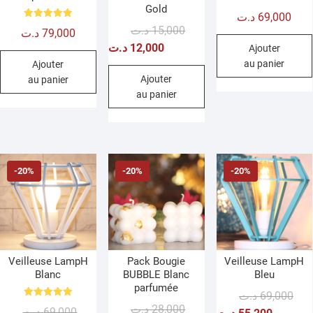
Gold
د.ت
69,000
Note
Le
Le
د.ت
15,000
د.ت
79,000
5.00
sur 5
prix
prix
د.ت
12,000
Ajouter
initial
actuel
au panier
Ajouter
était :
est :
Ajouter
au panier
au panier
15,000 د.ت.
12,000 د.ت.
-20%
-20%
-20%
Veilleuse LampH
Pack Bougie
Veilleuse LampH
Blanc
BUBBLE Blanc
Bleu
parfumée
Le
Le
د.ت
69,000
Note
Le
Le
د.ت
28,000
Le
Le
د.ت
69,000
prix
prix
5.00