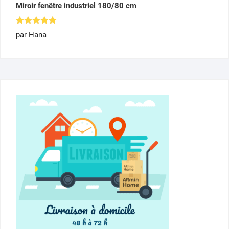
Miroir fenêtre industriel 180/80 cm
Note
5
par Hana
sur 5