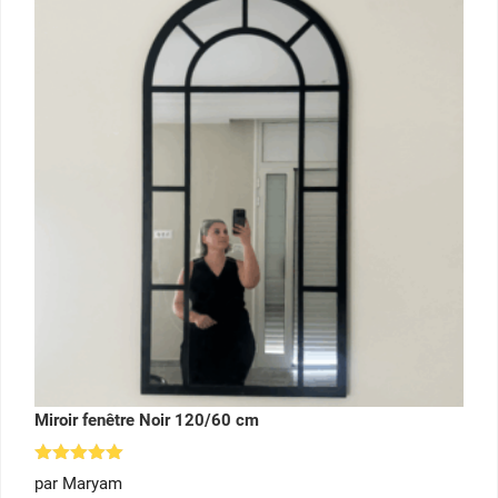
Miroir fenêtre Noir 120/60 cm
Note
5
par Maryam
sur 5