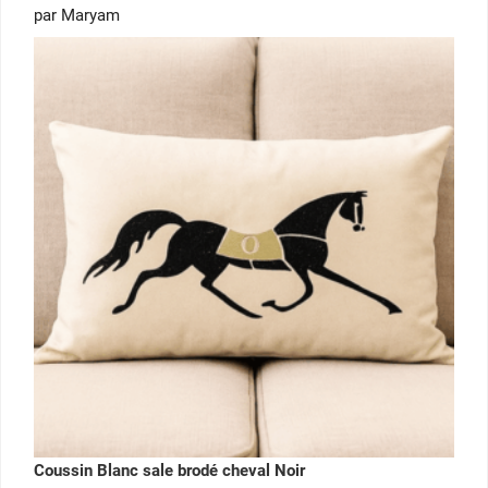
Note
5
par Maryam
sur 5
Coussin Blanc sale brodé cheval Noir