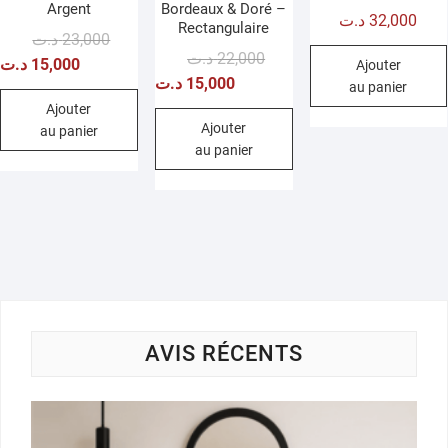
Argent
Bordeaux & Doré –
د.ت
32,000
Rectangulaire
Le
Le
د.ت
23,000
Le
Le
د.ت
22,000
prix
prix
د.ت
15,000
Ajouter
prix
prix
د.ت
15,000
initial
actuel
au panier
initial
actuel
était :
est :
Ajouter
était :
est :
Ajouter
au panier
23,000 د.ت.
15,000 د.ت.
au panier
22,000 د.ت.
15,000 د.ت.
AVIS RÉCENTS