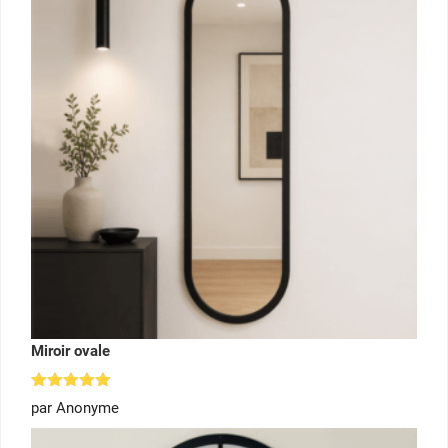
Miroir ovale
Note
5
par Anonyme
sur 5