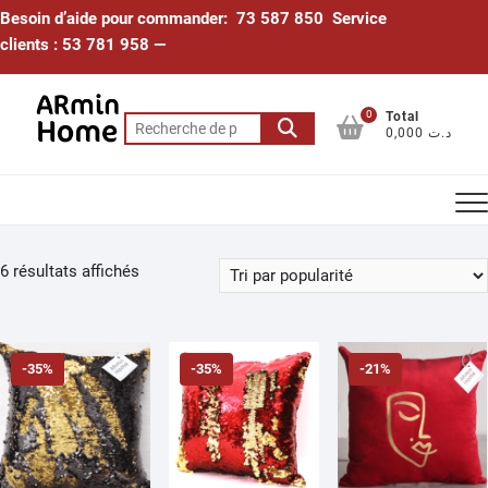
Skip
Besoin d’aide pour commander: 73 587 850 Service
to
clients : 53 781 958 —
content
0
Total
Recherche
0,000 د.ت
pour :
Trié
6 résultats affichés
par
popularité
-35%
-35%
-21%