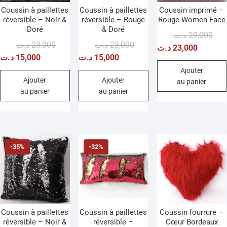
Coussin à paillettes
Coussin à paillettes
Coussin imprimé –
réversible – Noir &
réversible – Rouge
Rouge Women Face
Doré
& Doré
Le
Le
د.ت
29,000
Le
Le
Le
Le
د.ت
23,000
د.ت
23,000
prix
prix
د.ت
23,000
prix
prix
prix
prix
د.ت
15,000
د.ت
15,000
initi
actu
initial
actuel
initial
actuel
était
est :
Ajouter
était :
est :
était :
est :
Ajouter
Ajouter
au panier
au panier
au panier
23,000 د.ت.
15,000 د.ت.
23,000 د.ت.
15,000 د.ت.
-35%
-32%
Coussin à paillettes
Coussin à paillettes
Coussin fourrure –
réversible – Noir &
réversible –
Cœur Bordeaux