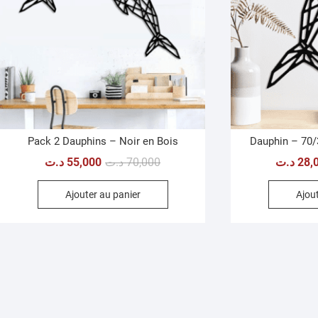
Pack 2 Dauphins – Noir en Bois
Dauphin – 70/
Le
Le
د.ت
55,000
د.ت
70,000
د.ت
28,
prix
prix
Ajouter au panier
Ajout
initial
actuel
était :
est :
70,000 د.ت.
55,000 د.ت.