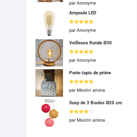
Note
5
par Anonyme
sur 5
Ampoule LED
Note
5
par Anonyme
sur 5
Veilleuse Ronde Ø30
Note
5
par Anonyme
sur 5
Porte-tapis de prière
Note
5
par Mestiri amina
sur 5
Susp de 3 Boules Ø20 cm
Note
4
par Mestiri amina
sur 5