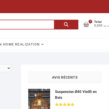
0
Recherche
Total
0,000 د.ت
pour :
N HOME REALIZATION
AVIS RÉCENTS
Suspension Ø40 Vieilli en
Bois