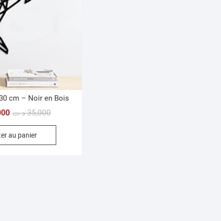
30 cm – Noir en Bois
Le
Le
000
د.ت
35,000
prix
prix
er au panier
initial
actuel
était :
est :
35,000 د.ت.
28,000 د.ت.