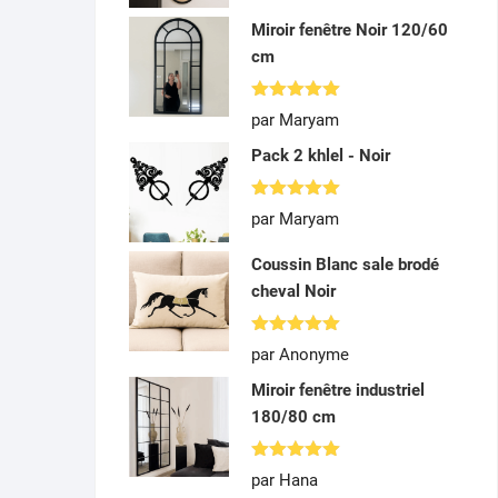
Miroir fenêtre Noir 120/60
cm
Note
5
par Maryam
sur 5
Pack 2 khlel - Noir
Note
5
par Maryam
sur 5
Coussin Blanc sale brodé
cheval Noir
Note
5
par Anonyme
sur 5
Miroir fenêtre industriel
180/80 cm
Note
5
par Hana
sur 5