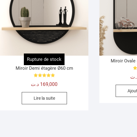
Rupture de stock
Miroir Ovale
Miroir Demi étagère Ø60 cm
.ت
Note
د.ت
169,000
5.00
sur 5
Ajout
Lire la suite