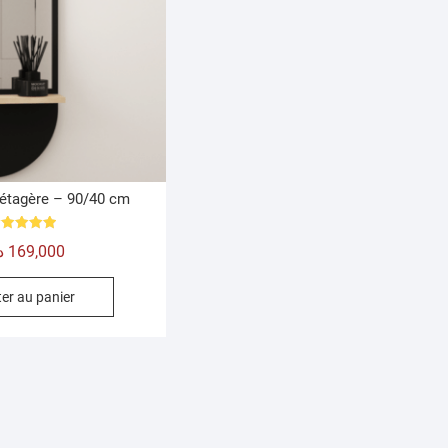
 étagère – 90/40 cm
Note
د
169,000
5.00
sur 5
er au panier