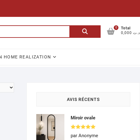
0
Recherche
Total
0,000 د.ت
pour :
N HOME REALIZATION
AVIS RÉCENTS
Miroir ovale
Note
5
par Anonyme
sur 5