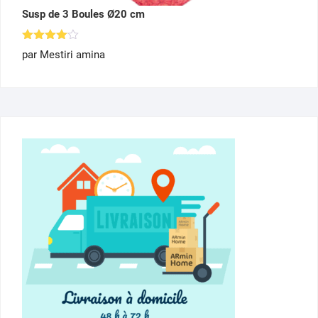
Susp de 3 Boules Ø20 cm
Note
4
par Mestiri amina
sur 5