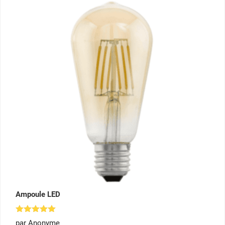
Ampoule LED
Note
5
par Anonyme