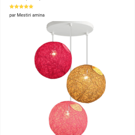
Note
5
par Mestiri amina
sur 5