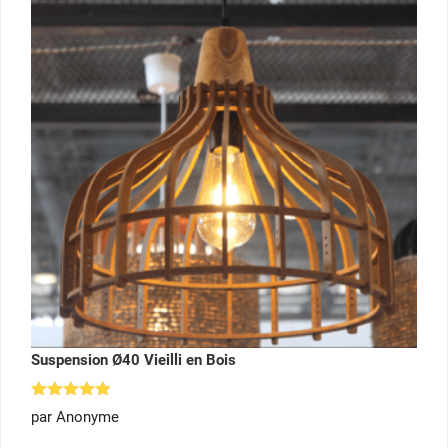
Suspension Ø40 Vieilli en Bois
Note
5
par Anonyme
sur 5