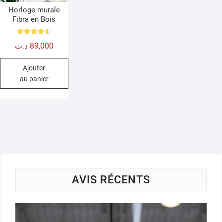
Horloge murale
Fibra en Bois
Note
د.ت
89,000
4.50
sur 5
Ajouter
au panier
AVIS RÉCENTS