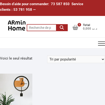
Skip
Besoin d’aide pour commander: 73 587 850 Service
to
clients : 53 781 958 —
content
0
Total
Recherche
0,000 د.ت
pour :
Voici le seul résultat