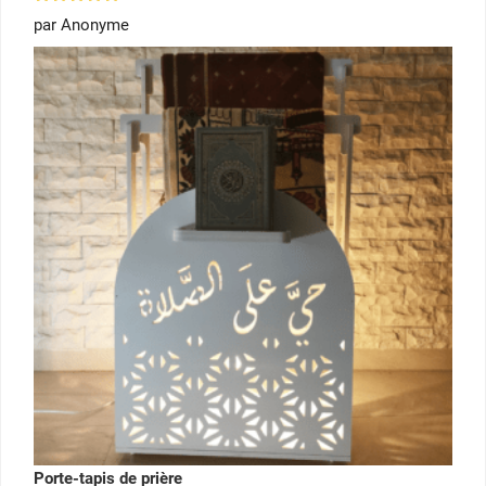
Note
5
par Anonyme
sur 5
Porte-tapis de prière