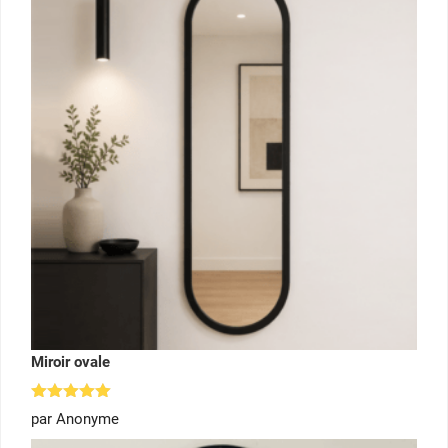
Miroir ovale
Note
5
par Anonyme
sur 5