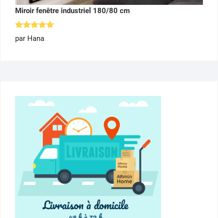
Miroir fenêtre industriel 180/80 cm
Note
5
par Hana
sur 5