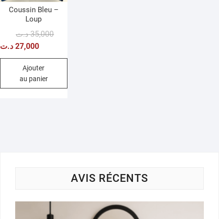
Coussin Bleu –
Loup
Le
Le
د.ت
35,000
prix
prix
د.ت
27,000
initial
actuel
était :
est :
Ajouter
au panier
35,000 د.ت.
27,000 د.ت.
AVIS RÉCENTS