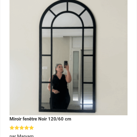
Miroir fenêtre Noir 120/60 cm
Note
5
par Maryam