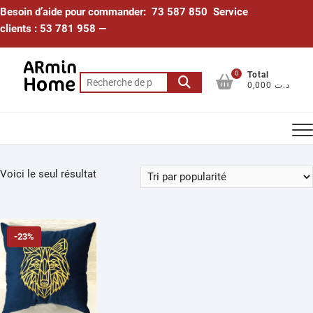
Skip
Besoin d’aide pour commander: 73 587 850 Service
to
clients : 53 781 958 —
content
0
Total
Recherche
0,000 د.ت
pour :
Voici le seul résultat
-23%