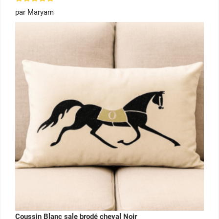
Note
5
par Maryam
sur 5
Coussin Blanc sale brodé cheval Noir