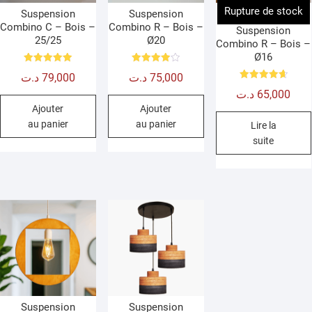
Rupture de stock
Suspension
Suspension
Combino C – Bois –
Combino R – Bois –
Suspension
25/25
Ø20
Combino R – Bois –
Ø16
Note
Note
د.ت
79,000
د.ت
75,000
5.00
4.00
sur 5
sur 5
Note
د.ت
65,000
4.67
sur 5
Ajouter
Ajouter
au panier
au panier
Lire la
suite
Suspension
Suspension