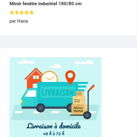
Miroir fenêtre industriel 180/80 cm
Note
5
par Hana
sur 5