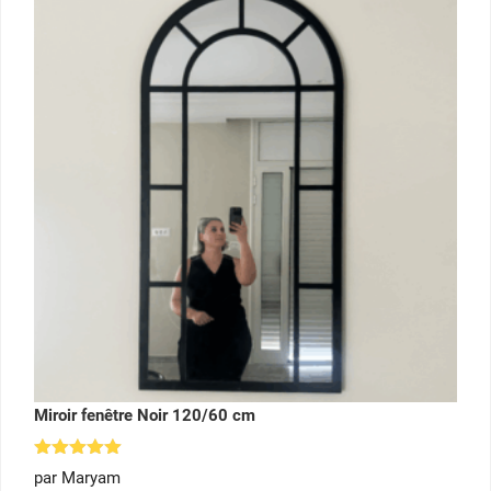
Miroir fenêtre Noir 120/60 cm
Note
5
par Maryam
sur 5