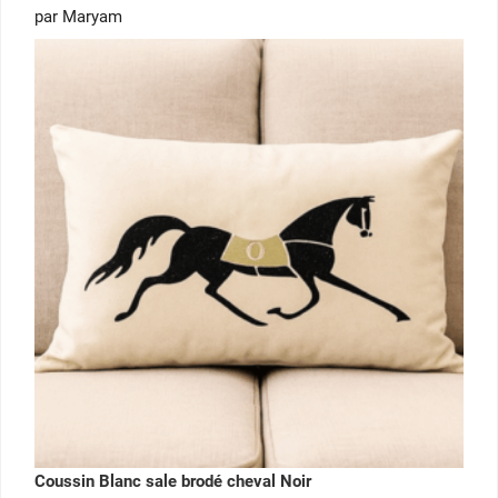
Note
5
par Maryam
sur 5
Coussin Blanc sale brodé cheval Noir