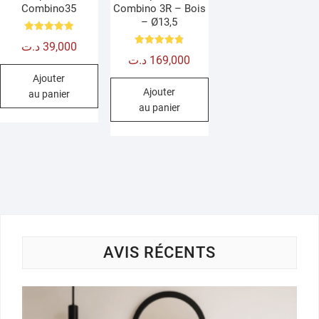
Combino35
Combino 3R – Bois
– Ø13,5
Note
د.ت
39,000
5.00
Note
sur 5
د.ت
169,000
4.80
sur 5
Ajouter
Ajouter
au panier
au panier
AVIS RÉCENTS