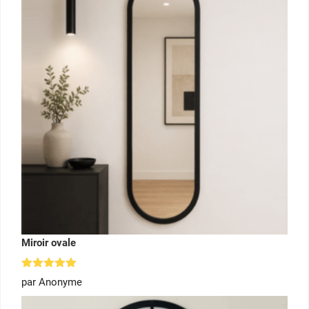
Miroir ovale
Note
5
par Anonyme
sur 5