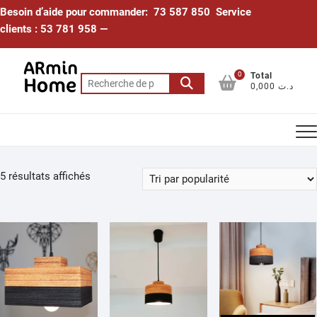
Skip
Besoin d’aide pour commander: 73 587 850 Service
to
clients : 53 781 958 —
content
0
Total
Recherche
0,000 د.ت
pour :
Trié
5 résultats affichés
par
popularité