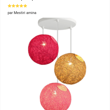
Note
5
par Mestiri amina
sur 5