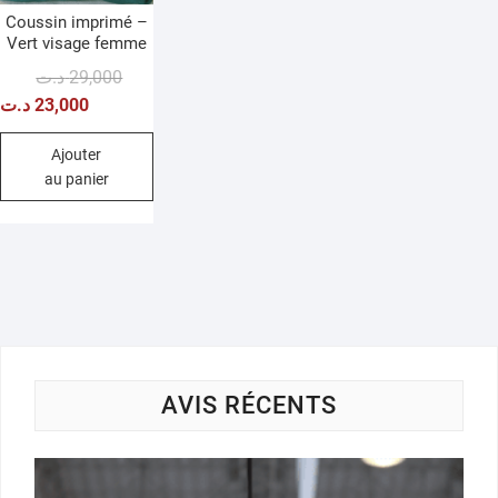
Coussin imprimé –
Vert visage femme
Le
Le
د.ت
29,000
prix
prix
د.ت
23,000
initial
actuel
était :
est :
Ajouter
au panier
29,000 د.ت.
23,000 د.ت.
AVIS RÉCENTS