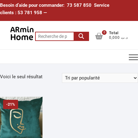
Skip
Besoin d’aide pour commander: 73 587 850 Service
to
clients : 53 781 958 —
content
0
Total
Recherche
0,000 د.ت
pour :
Voici le seul résultat
-21%