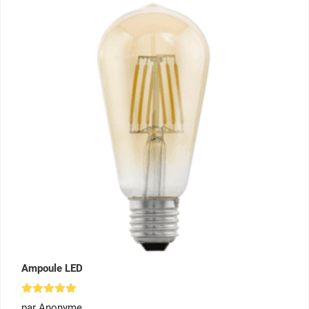
Ampoule LED
Note
5
par Anonyme