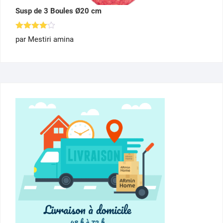
Susp de 3 Boules Ø20 cm
Note
4
par Mestiri amina
sur 5