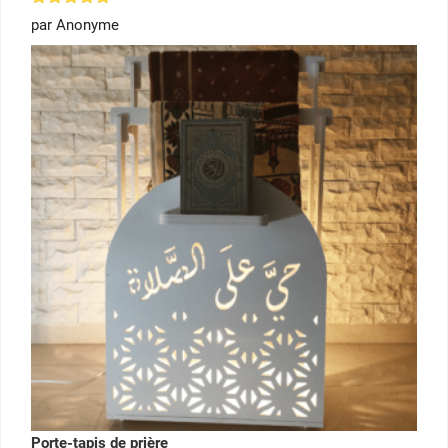
Note
5
par Anonyme
sur 5
Porte-tapis de prière