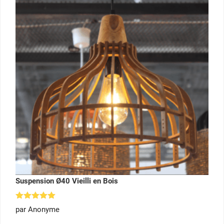
Suspension Ø40 Vieilli en Bois
Note
5
par Anonyme
sur 5