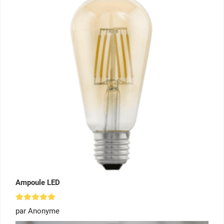
Ampoule LED
Note
5
par Anonyme
sur 5