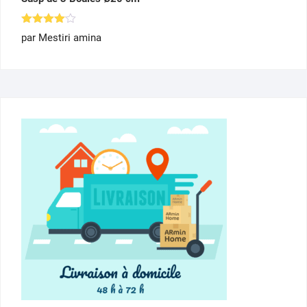
Note
4
par Mestiri amina
sur 5