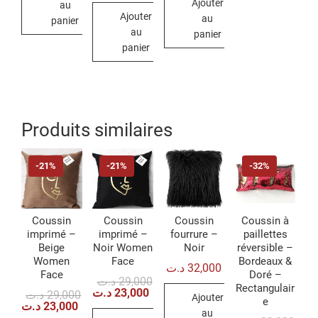
Ajouter
128,000 د.ت.
89,000 د.ت.
au
était :
est :
Ajouter
23,000 د.ت.
15,000 د.ت.
au
panier
au
panier
panier
Produits similaires
-21%
-21%
-32%
Coussin
Coussin
Coussin
Coussin à
imprimé –
imprimé –
fourrure –
paillettes
Beige
Noir Women
Noir
réversible –
Women
Face
Bordeaux &
د.ت
32,000
Face
Doré –
Le
Le
د.ت
29,000
Rectangulair
prix
prix
د.ت
23,000
Le
Le
د.ت
29,000
Ajouter
e
initial
actuel
prix
prix
د.ت
23,000
était :
est :
au
initial
actuel