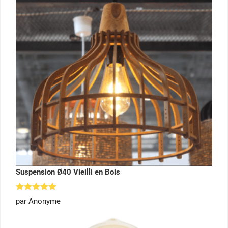
Suspension Ø40 Vieilli en Bois
Note
5
par Anonyme
sur 5