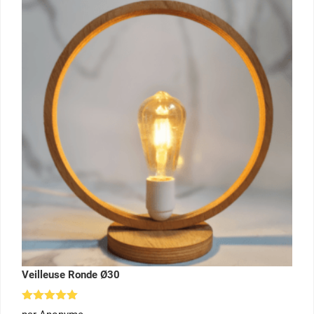
Veilleuse Ronde Ø30
Note
5