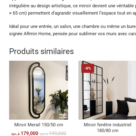
irrégulière au design artistique, ce miroir devient une véritabl
× 65 cm) permettent d’agrandir visuellement l’espace tout en 
Idéal pour une entrée, un salon, une chambre ou même un bureau
signée ARmin Home, pensée pour sublimer vos murs avec caract
Produits similaires
-6%
Miroir Merail 150/50 cm
Miroir fenêtre industriel
180/80 cm
Le
Le
د.ت
179,000
د.ت
199,000