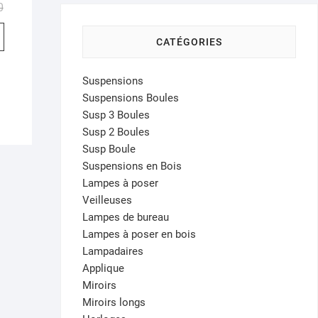
Le
Le
0
prix
prix
initial
actuel
était :
est :
CATÉGORIES
237,000 د.ت.
190,000 د.ت.
Suspensions
Suspensions Boules
Susp 3 Boules
Susp 2 Boules
Susp Boule
Suspensions en Bois
Lampes à poser
Veilleuses
Lampes de bureau
Lampes à poser en bois
Lampadaires
Applique
Miroirs
Miroirs longs