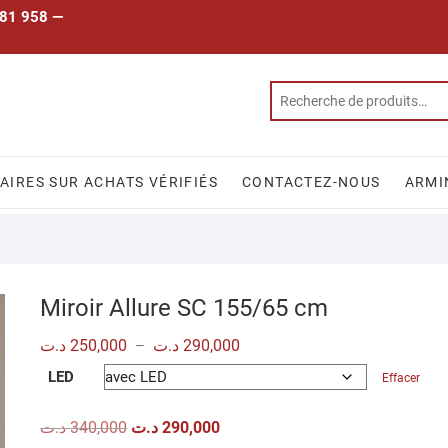
 781 958 —
IRES SUR ACHATS VÉRIFIÉS
CONTACTEZ-NOUS
ARMI
Miroir Allure SC 155/65 cm
Plage
د.ت
250,000
د.ت
290,000
–
de
prix :
LED
Effacer
250,000 د.ت
à
290,000 د.ت
Le
Le
د.ت
340,000
د.ت
290,000
prix
prix