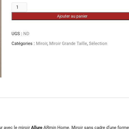
initial
actuel
quantité
était :
est :
290,000 د.ت.
340,000 د.ت.
de
Ajouter au panier
Miroir
Allure
SC
UGS :
ND
155/65
Catégories :
Miroir
,
Miroir Grande Taille
,
Sélection
cm
r avec le miroir
Allure
ARmin Home. Miroir sans cadre d’une forme