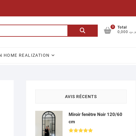
0
Recherche
Total
0,000 د.ت
pour :
N HOME REALIZATION
AVIS RÉCENTS
Miroir fenêtre Noir 120/60
cm