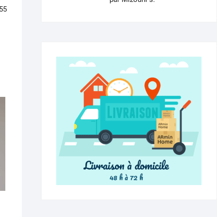
sur 5
155
0