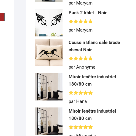
Note
5
par Maryam
sur 5
Pack 2 khlel - Noir
Note
5
par Maryam
sur 5
Coussin Blanc sale brodé
cheval Noir
Note
5
par Anonyme
sur 5
Miroir fenêtre industriel
180/80 cm
Note
5
par Hana
sur 5
Miroir fenêtre industriel
180/80 cm
Note
5
par Mizouni s.