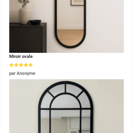
Miroir ovale
Note
5
par Anonyme
sur 5