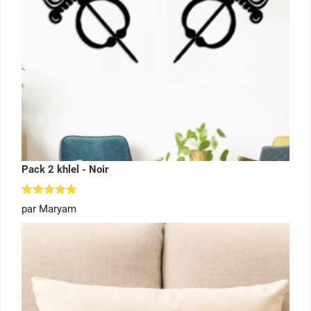
Pack 2 khlel - Noir
Note
5
par Maryam
sur 5