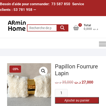
Skip
Besoin d’aide pour commander: 73 587 850 Service
to
clients : 53 781 958 —
content
0
Total
Recherche
0,000 د.ت
pour :
Papillon Fourrure
-23%
Lapin
Le
Le
د.ت
35,000
د.ت
27,000
prix
prix
initial
actuel
quantité
était :
est :
35,000 د.ت.
de
Ajouter au panier
Papillon