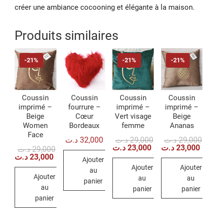
créer une ambiance cocooning et élégante à la maison.
Produits similaires
-21%
-21%
-21%
Coussin
Coussin
Coussin
Coussin
imprimé –
fourrure –
imprimé –
imprimé –
Beige
Cœur
Vert visage
Beige
Women
Bordeaux
femme
Ananas
Face
Le
Le
Le
Le
د.ت
32,000
د.ت
29,000
د.ت
29,000
prix
prix
prix
prix
د.ت
23,000
د.ت
23,000
Le
Le
د.ت
29,000
initial
actuel
initia
actu
prix
prix
د.ت
23,000
Ajouter
était :
est :
était 
est :
initial
actuel
Ajouter
Ajouter
29,000 د.ت.
23,000 د.ت.
était :
est :
au
Ajouter
29,000 د.ت.
23,000 د.ت.
au
au
panier
au
panier
panier
panier