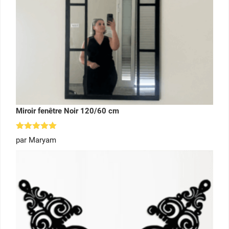
Miroir fenêtre Noir 120/60 cm
Note
5
par Maryam
sur 5