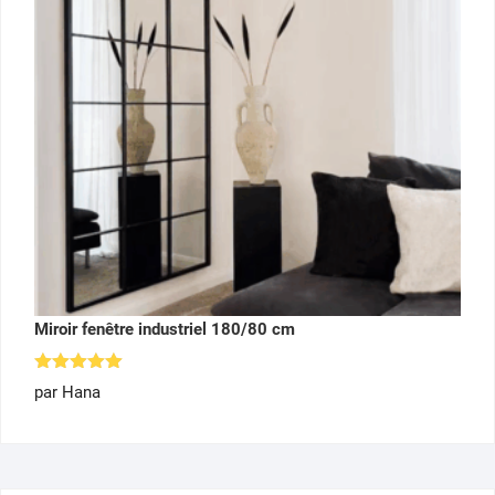
Miroir fenêtre industriel 180/80 cm
Note
5
par Hana
sur 5