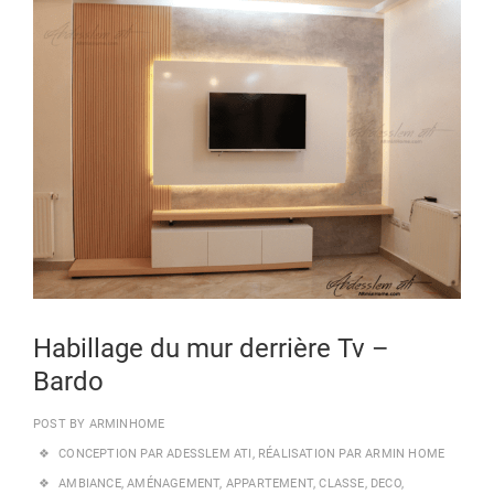
21
NOV
202
Habillage du mur derrière Tv –
Bardo
POST BY
ARMINHOME
CONCEPTION PAR ADESSLEM ATI
,
RÉALISATION PAR ARMIN HOME
AMBIANCE
,
AMÉNAGEMENT
,
APPARTEMENT
,
CLASSE
,
DECO
,