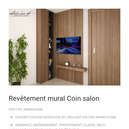
24
NOV
202
Revêtement mural Coin salon
POST BY
ARMINHOME
CONCEPTION PAR ADESSLEM ATI
,
RÉALISATION PAR ARMIN HOME
AMBIANCE
,
AMÉNAGEMENT
,
APPARTEMENT
,
CLASSE
,
DECO
,