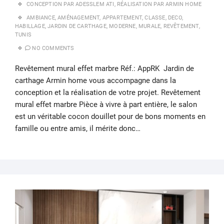
CONCEPTION PAR ADESSLEM ATI
,
RÉALISATION PAR ARMIN HOME
AMBIANCE
,
AMÉNAGEMENT
,
APPARTEMENT
,
CLASSE
,
DECO
,
HABILLAGE
,
JARDIN DE CARTHAGE
,
MODERNE
,
MURALE
,
REVÊTEMENT
,
TUNIS
NO COMMENTS
Revêtement mural effet marbre Réf.: AppRK Jardin de
carthage Armin home vous accompagne dans la
conception et la réalisation de votre projet. Revêtement
mural effet marbre Pièce à vivre à part entière, le salon
est un véritable cocon douillet pour de bons moments en
famille ou entre amis, il mérite donc…
9
JAN
202