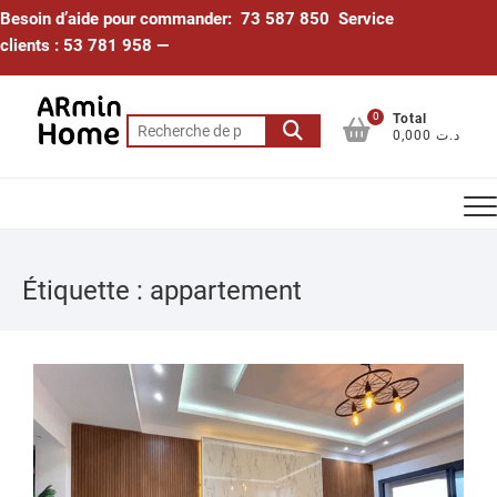
Skip
Besoin d’aide pour commander: 73 587 850 Service
to
clients : 53 781 958 —
content
0
Total
Recherche
0,000 د.ت
pour :
Étiquette :
appartement
24
NOV
202