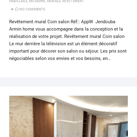
HABILLAGE
,
MODERNE
,
MURALE
,
REVÊTEMENT
NO COMMENTS
Revêtement mural Coin salon Réf.: AppW Jendouba
Armin home vous accompagne dans la conception et la
réalisation de votre projet. Revêtement mural Coin salon
Le mur derrière la télévision est un élément décoratif
important pour décorer son salon ou séjour. Les prix sont
négociables selon vos envies et vos besoins, en…
24
NOV
202