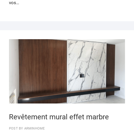
vos…
25
MAR
202
Revêtement mural effet marbre
POST BY
ARMINHOME