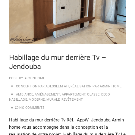
Habillage du mur derrière Tv –
Jendouba
POST BY
ARMINHOME
CONCEPTION PAR ADESSLEM ATI
,
RÉALISATION PAR ARMIN HOME
AMBIANCE
,
AMÉNAGEMENT
,
APPARTEMENT
,
CLASSE
,
DECO
,
HABILLAGE
,
MODERNE
,
MURALE
,
REVÊTEMENT
NO COMMENTS
Habillage du mur derrière Tv Réf.: AppW Jendouba Armin
home vous accompagne dans la conception et la
réalisation de votre projet. Habillage du mur derrière Tv Le