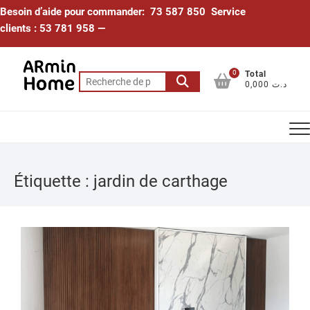
Skip
Besoin d’aide pour commander: 73 587 850 Service
to
clients : 53 781 958 —
content
0
Total
Recherche
0,000 د.ت
pour :
Étiquette :
jardin de carthage
25
MAR
202