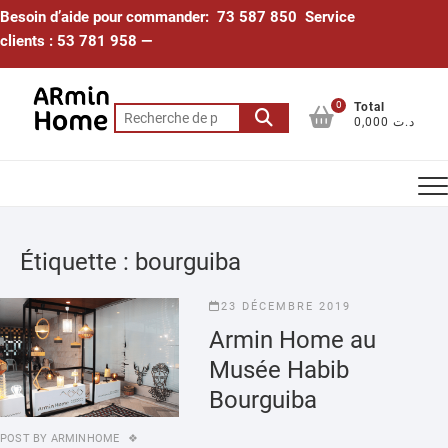
Skip
Besoin d’aide pour commander: 73 587 850 Service
to
clients : 53 781 958 —
content
0
Total
Recherche
0,000 د.ت
pour :
Étiquette :
bourguiba
23 DÉCEMBRE 2019
Armin Home au
Musée Habib
Bourguiba
POST BY
ARMINHOME