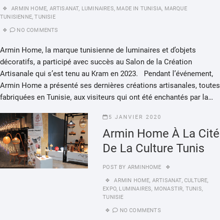
ARMIN HOME
,
ARTISANAT
,
LUMINAIRES
,
MADE IN TUNISIA
,
MARQUE
TUNISIENNE
,
TUNISIE
NO COMMENTS
Armin Home, la marque tunisienne de luminaires et d’objets
décoratifs, a participé avec succès au Salon de la Création
Artisanale qui s’est tenu au Kram en 2023. Pendant l’événement,
Armin Home a présenté ses dernières créations artisanales, toutes
fabriquées en Tunisie, aux visiteurs qui ont été enchantés par la…
5 JANVIER 2020
Armin Home À La Cité
De La Culture Tunis
POST BY
ARMINHOME
ARMIN HOME
,
ARTISANAT
,
CULTURE
,
EXPO
,
LUMINAIRES
,
MONASTIR
,
TUNIS
,
TUNISIE
NO COMMENTS