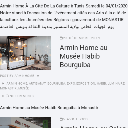
Armin Home À La Cité De La Culture à Tunis Samedi le 04/01/2020
Notre stand à l’occasion de l’événement cités des Arts à la cité de
la culture, les Journées des Régions : gouvernorat de MONASTIR.
يوم الجهات الخاص بولاية المنستير بمدينة الثقافة بتونس العاصمة
23 DÉCEMBRE 2019
Armin Home au
Musée Habib
Bourguiba
POST BY
ARMINHOME
ARMIN HOME
,
ARTISANAT
,
BOURGUIBA
,
EXPO
,
EXPOSITION
,
HABIB
,
LUMINAIRE
,
MONASTIR
,
MUSÉE
NO COMMENTS
Armin Home au Musée Habib Bourguiba à Monastir
5 AVRIL 2019