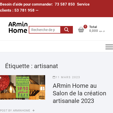
Skip
Besoin d’aide pour commander: 73 587 850 Service
to
clients : 53 781 958 —
content
0
Total
Recherche
0,000 د.ت
pour :
Étiquette :
artisanat
11 MARS 2023
ARmin Home au
Salon de la création
artisanale 2023
POST BY
ARMINHOME