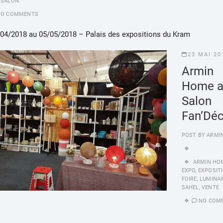
,
SALON
NO COMMENTS
/04/2018 au 05/05/2018 – Palais des expositions du Kram
23 MAI 20
Armin
Home a
Salon
Fan’Dé
POST BY
ARMI
ARMIN HO
EXPO
,
EXPOSIT
FOIRE
,
LUMINAI
SAHEL
,
VENTE
NO COM