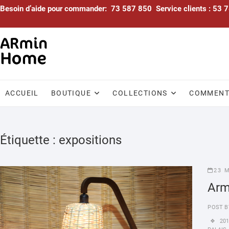
Skip
Besoin d’aide pour commander: 73 587 850 Service clients : 53
to
content
ACCUEIL
BOUTIQUE
COLLECTIONS
COMMENTA
Étiquette :
expositions
23 
Arm
POST B
20