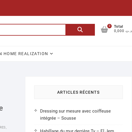
0
Recherche
Total
0,000 د.ت
pour :
N HOME REALIZATION
ARTICLES RÉCENTS
e
Dressing sur mesure avec coiffeuse
intégrée – Sousse
RES
,
Habillage du mur derrière Tv – El Jem