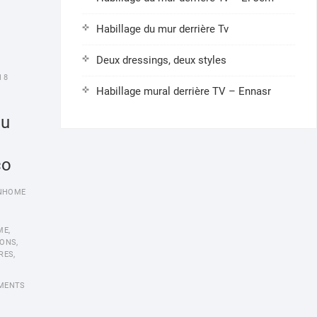
Habillage du mur derrière Tv
Deux dressings, deux styles
18
Habillage mural derrière TV – Ennasr
u
co
NHOME
ME
,
IONS
,
RES
,
MENTS