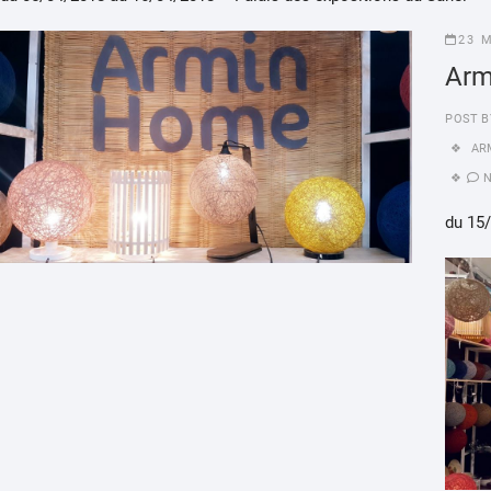
23 
Arm
POST B
AR
du 15