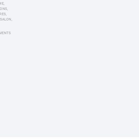
ME
,
IONS
,
RES
,
SALON
,
MENTS