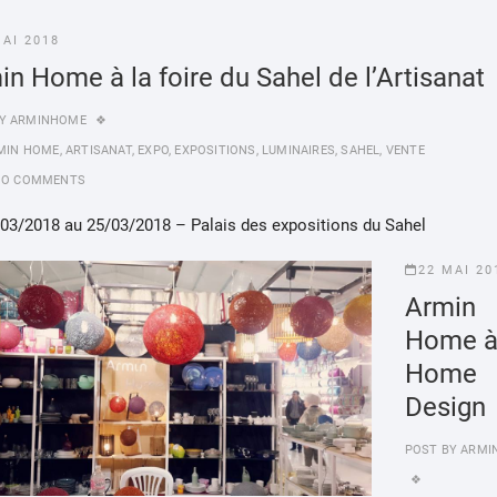
MAI 2018
in Home à la foire du Sahel de l’Artisanat
Y
ARMINHOME
MIN HOME
,
ARTISANAT
,
EXPO
,
EXPOSITIONS
,
LUMINAIRES
,
SAHEL
,
VENTE
NO COMMENTS
/03/2018 au 25/03/2018 – Palais des expositions du Sahel
22 MAI 20
Armin
Home 
Home
Design
POST BY
ARMI