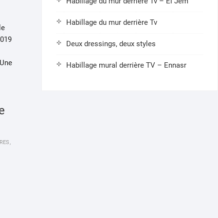
Habillage du mur derrière Tv – El Jem
Habillage du mur derrière Tv
le
 2019
Deux dressings, deux styles
 Une
Habillage mural derrière TV – Ennasr
e
RES
,