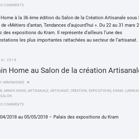
NO COMMENTS
Home à la 36 ème édition du Salon de la Création Artisanale sous 
de «Métiers d’antan, Tendances d’aujourd’hui ». Du 22 au 31 mars
c des expositions du Kram. Il représente d’ailleurs l’une des
stations les plus importantes rattachées au secteur de l’artisanat.
MAI 2018
in Home au Salon de la création Artisanal
Y
ARMINHOME
18
,
ARMIN HOME
,
ARTISANALE
,
ARTISANAT
,
CREATION
,
EXPOSITIONS
,
KRAM
,
LUMINAI
,
SALON
NO COMMENTS
/04/2018 au 05/05/2018 – Palais des expositions du Kram