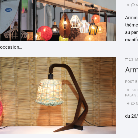
Armin 
thème 
au par
manife
occasion…
23 
Arm
POST B
20
PALAIS
du 26