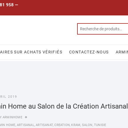
 781 958 —
IRES SUR ACHATS VÉRIFIÉS
CONTACTEZ-NOUS
ARMI
VRIL 2019
in Home au Salon de la Création Artisana
Y
ARMINHOME
MIN HOME
,
ARTISANAL
,
ARTISANAT
,
CREATION
,
KRAM
,
SALON
,
TUNISIE