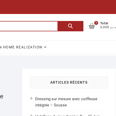
0
Recherche
Total
0,000 د.ت
pour :
N HOME REALIZATION
ARTICLES RÉCENTS
le
Dressing sur mesure avec coiffeuse
intégrée – Sousse