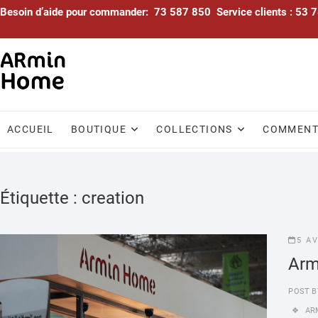
Skip
Besoin d’aide pour commander: 73 587 850 Service clients : 53
to
content
ACCUEIL
BOUTIQUE
COLLECTIONS
COMMENTA
Étiquette :
creation
5 A
Arm
POST B
AR