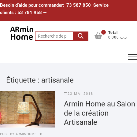
Skip
Besoin d’aide pour commander: 73 587 850 Service
to
clients : 53 781 958 —
content
0
Total
Recherche
0,000 د.ت
pour :
Étiquette :
artisanale
23 MAI 2018
Armin Home au Salon
de la création
Artisanale
POST BY
ARMINHOME