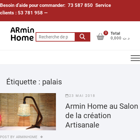
Skip
Besoin d’aide pour commander: 73 587 850 Service
to
clients : 53 781 958 —
content
0
Total
Recherche
0,000 د.ت
pour :
Étiquette :
palais
23 MAI 2018
Armin Home au Salon
de la création
Artisanale
POST BY
ARMINHOME