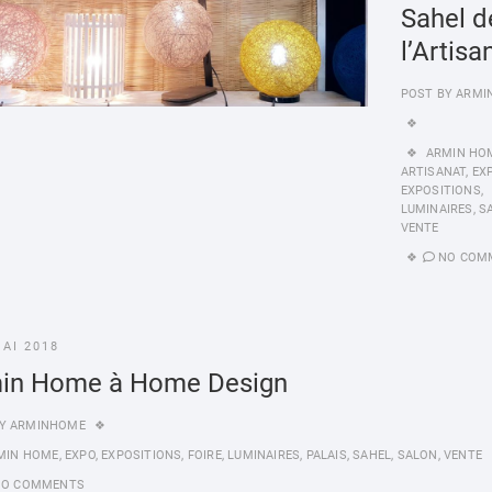
Sahel d
l’Artisa
POST BY
ARMI
ARMIN HO
ARTISANAT
,
EX
EXPOSITIONS
,
LUMINAIRES
,
S
VENTE
NO COM
MAI 2018
in Home à Home Design
Y
ARMINHOME
MIN HOME
,
EXPO
,
EXPOSITIONS
,
FOIRE
,
LUMINAIRES
,
PALAIS
,
SAHEL
,
SALON
,
VENTE
NO COMMENTS