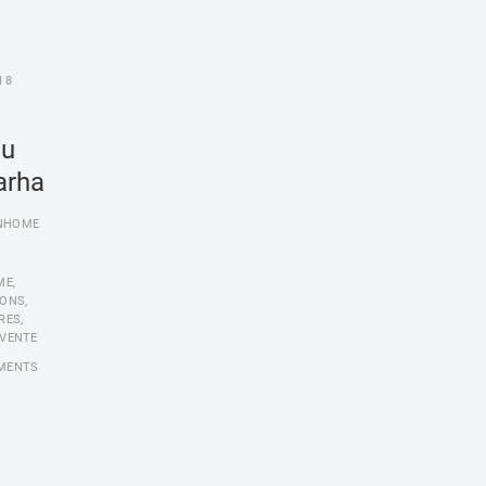
18
u
arha
NHOME
ME
,
IONS
,
RES
,
VENTE
MENTS