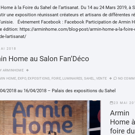
Home à la Foire du Sahel de l’artisanat. Du 14 au 24 Mars 2019, à 
ir une exposition réunissant créateurs et artisans de différentes r
 Tunisie. Évènement Facebook : Facebook Participation de Armin 
re édition: https://arminhome.com/blog-post/armin-home-a-la-foire-
de-lartisanat/
MAI 2018
in Home au Salon Fan’Déco
Y
ARMINHOME
MIN HOME
,
EXPO
,
EXPOSITIONS
,
FOIRE
,
LUMINAIRES
,
SAHEL
,
VENTE
NO COMM
/04/2018 au 16/04/2018 – Palais des expositions du Sahel
23 MAI 20
Armin
Home à
foire du