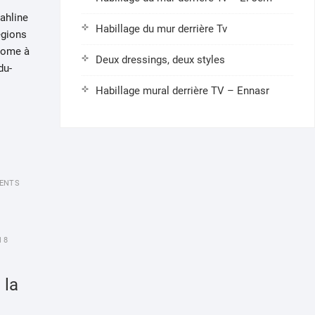
Sahline
Habillage du mur derrière Tv
égions
Home à
Deux dressings, deux styles
du-
Habillage mural derrière TV – Ennasr
ENTS
18
 la