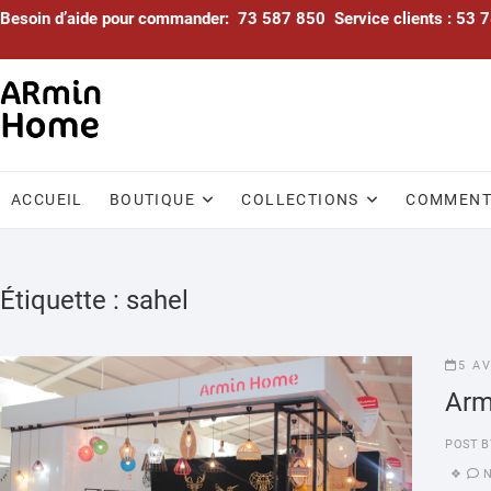
Skip
Besoin d’aide pour commander: 73 587 850 Service clients : 53
to
content
ACCUEIL
BOUTIQUE
COLLECTIONS
COMMENTA
Étiquette :
sahel
5 A
Arm
POST B