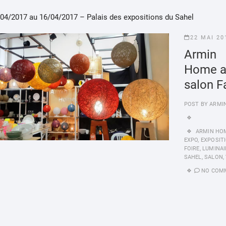
/04/2017 au 16/04/2017 – Palais des expositions du Sahel
22 MAI 20
Armin
Home a
salon F
POST BY
ARMI
ARMIN HO
EXPO
,
EXPOSIT
FOIRE
,
LUMINAI
SAHEL
,
SALON
,
NO COM