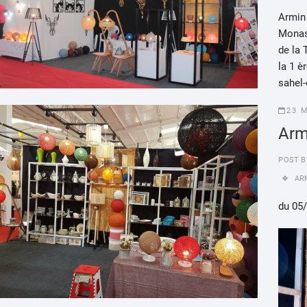
Armin 
Monast
de la
la 1 è
sahel-
23 
Arm
POST B
AR
du 05