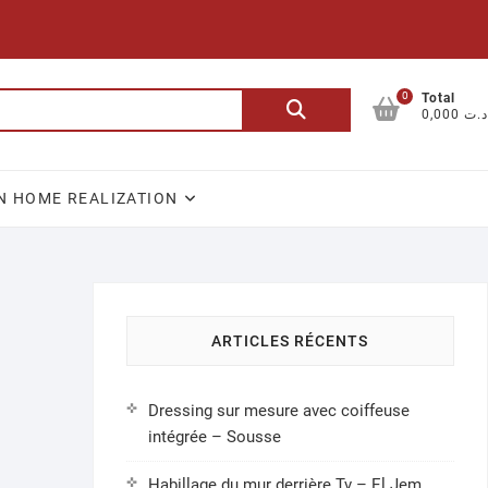
0
Recherche
Total
0,000 د.ت
pour :
N HOME REALIZATION
ARTICLES RÉCENTS
Dressing sur mesure avec coiffeuse
intégrée – Sousse
Habillage du mur derrière Tv – El Jem