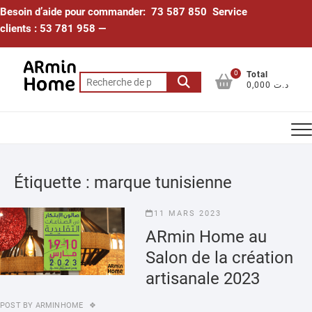
Skip
Besoin d’aide pour commander: 73 587 850 Service
to
clients : 53 781 958 —
content
0
Total
Recherche
0,000 د.ت
pour :
Étiquette :
marque tunisienne
11 MARS 2023
ARmin Home au
Salon de la création
artisanale 2023
POST BY
ARMINHOME