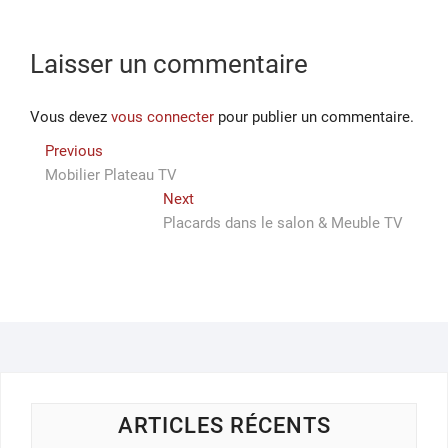
Laisser un commentaire
Vous devez
vous connecter
pour publier un commentaire.
Navigation
Previous
Previous
post:
Mobilier Plateau TV
de
Next
Next
l’article
post:
Placards dans le salon & Meuble TV
ARTICLES RÉCENTS