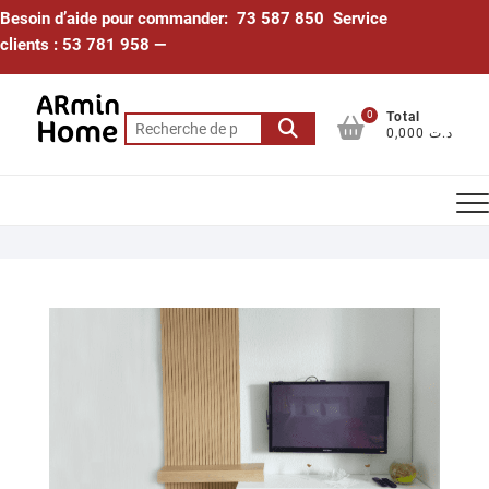
Skip
Besoin d’aide pour commander: 73 587 850 Service
to
clients : 53 781 958 —
content
0
Total
Recherche
0,000 د.ت
pour :