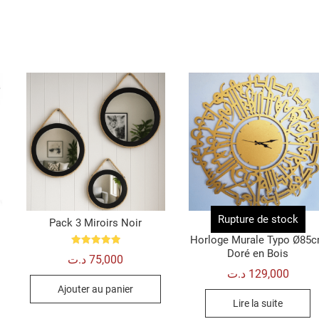
Rupture de stock
Pack 3 Miroirs Noir
Horloge Murale Typo Ø85
Doré en Bois
Note
د.ت
75,000
5.00
sur 5
د.ت
129,000
Ajouter au panier
Lire la suite