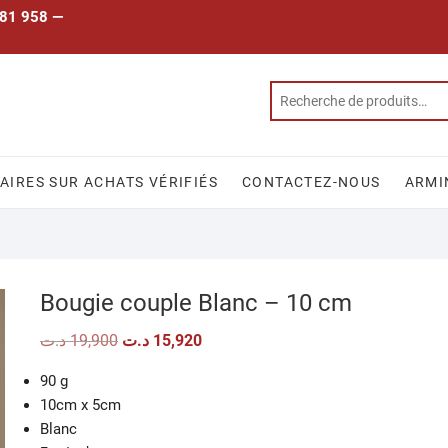
 781 958 —
IRES SUR ACHATS VÉRIFIÉS
CONTACTEZ-NOUS
ARMI
Bougie couple Blanc – 10 cm
Le
Le
د.ت
19,900
د.ت
15,920
prix
prix
initial
actuel
90 g
était :
est :
15,920 د.ت.
19,900 د.ت.
10cm x 5cm
Blanc