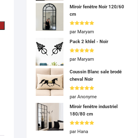
Miroir fenêtre Noir 120/60
cm
Note
5
par Maryam
sur 5
Pack 2 khlel - Noir
Note
5
par Maryam
sur 5
Coussin Blanc sale brodé
cheval Noir
Note
5
par Anonyme
sur 5
Miroir fenêtre industriel
180/80 cm
Note
5
par Hana
sur 5