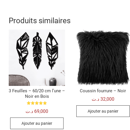
Produits similaires
3 Feuilles – 60/20 cm l’une –
Coussin fourrure – Noir
Noir en Bois
د.ت
32,000
Note
د.ت
69,000
Ajouter au panier
5.00
sur 5
Ajouter au panier