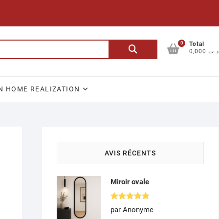
0
Recherche
Total
0,000 د.ت
pour :
N HOME REALIZATION
AVIS RÉCENTS
Miroir ovale
Note
5
par Anonyme
sur 5