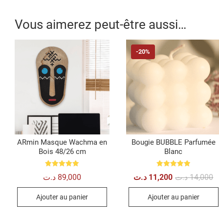
Vous aimerez peut-être aussi…
-20%
ARmin Masque Wachma en
Bougie BUBBLE Parfumée
Bois 48/26 cm
Blanc
Note
Note
L
L
د.ت
89,000
د.ت
11,200
د.ت
14,000
5.00
5.00
pr
pr
sur 5
sur 5
in
a
Ajouter au panier
Ajouter au panier
ét
es