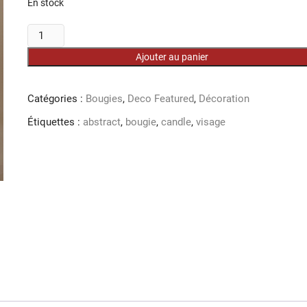
En stock
quantité
de
Ajouter au panier
Bougie
couple
Blanc
Catégories :
Bougies
,
Deco Featured
,
Décoration
-
Étiquettes :
abstract
,
bougie
,
candle
,
visage
10
cm