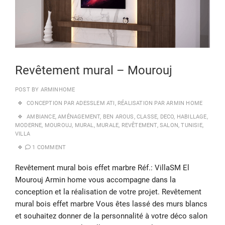
Revêtement mural – Mourouj
POST BY
ARMINHOME
CONCEPTION PAR ADESSLEM ATI
,
RÉALISATION PAR ARMIN HOME
AMBIANCE
,
AMÉNAGEMENT
,
BEN AROUS
,
CLASSE
,
DECO
,
HABILLAGE
,
MODERNE
,
MOUROUJ
,
MURAL
,
MURALE
,
REVÊTEMENT
,
SALON
,
TUNISIE
,
VILLA
1 COMMENT
Revêtement mural bois effet marbre Réf.: VillaSM El
Mourouj Armin home vous accompagne dans la
conception et la réalisation de votre projet. Revêtement
mural bois effet marbre Vous êtes lassé des murs blancs
et souhaitez donner de la personnalité à votre déco salon