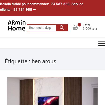
Skip
Besoin d’aide pour commander: 73 587 850 Service
to
clients : 53 781 958 —
content
0
Total
Recherche
0,000 د.ت
pour :
Étiquette :
ben arous
10
JAN
202