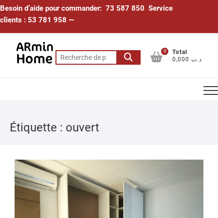
Skip
Besoin d’aide pour commander: 73 587 850 Service
to
clients : 53 781 958 —
content
0
Total
Recherche
0,000 د.ت
pour :
Étiquette :
ouvert
22
MAI
202